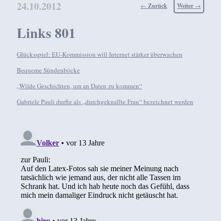
24.10.2012
Beitragsnavigation
←
Zurück
Weiter
→
Links 801
Glücksspiel: EU-Kommission will Internet stärker überwachen
Bequeme Sündenböcke
„Wilde Geschichten, um an Daten zu kommen“
Gabriele Pauli durfte als „durchgeknallte Frau“ bezeichnet werden