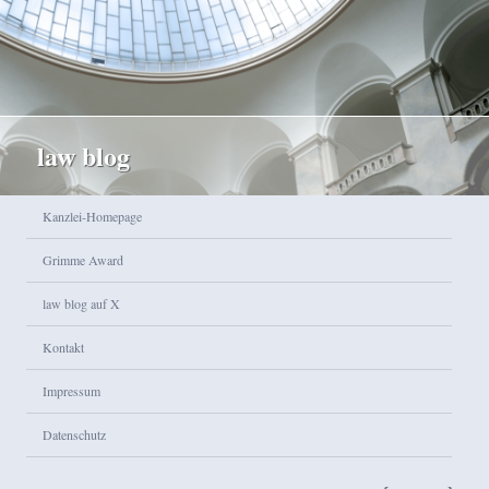
law blog
Hauptmenü
Kanzlei-Homepage
Zum Inhalt wechseln
Zum sekundären Inhalt wechseln
Grimme Award
law blog auf X
Kontakt
Impressum
Datenschutz