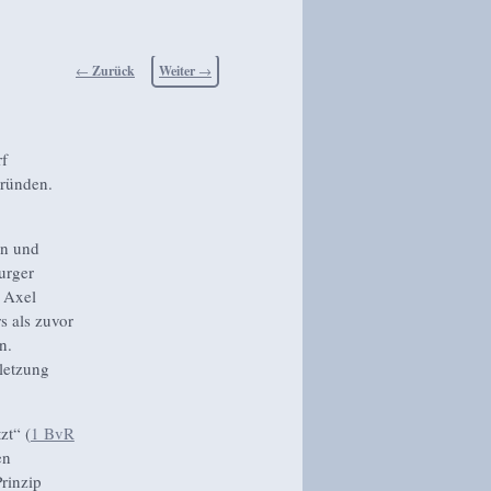
Beitragsnavigation
←
Zurück
Weiter
→
rf
ründen.
en und
urger
r Axel
s als zuvor
n.
letzung
zt“ (
1 BvR
en
rinzip