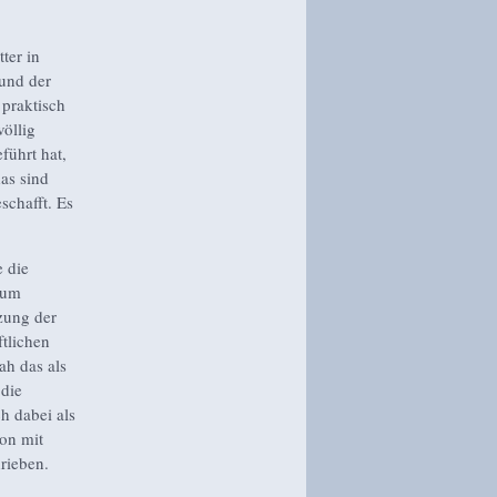
ter in
 und der
praktisch
völlig
führt hat,
das sind
schafft. Es
 die
zum
tzung der
ftlichen
ah das als
 die
h dabei als
on mit
rieben.