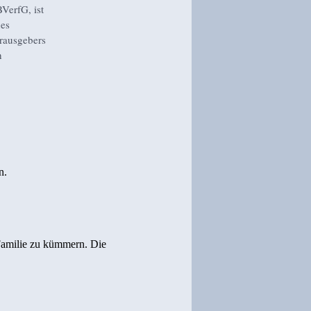
VerfG, ist
nes
erausgebers
h