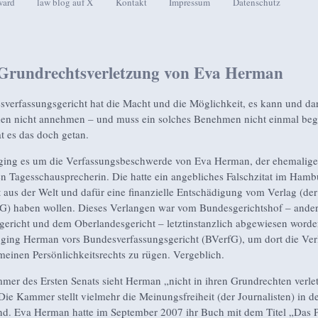
ward
law blog auf X
Kontakt
Impressum
Datenschutz
seln
Grundrechtsverletzung von Eva Herman
verfassungsgericht hat die Macht und die Möglichkeit, es kann und da
en nicht annehmen – und muss ein solches Benehmen nicht einmal beg
t es das doch getan.
ging es um die Verfassungsbeschwerde von Eva Herman, der ehemalig
en Tagesschausprecherin. Die hatte ein angebliches Falschzitat im Hamb
 aus der Welt und dafür eine finanzielle Entschädigung vom Verlag (de
G) haben wollen. Dieses Verlangen war vom Bundesgerichtshof – ander
ericht und dem Oberlandesgericht – letztinstanzlich abgewiesen worde
ing Herman vors Bundesverfassungsgericht (BVerfG), um dort die Ver
emeinen Persönlichkeitsrechts zu rügen. Vergeblich.
mer des Ersten Senats sieht Herman „nicht in ihren Grundrechten verlet
 Die Kammer stellt vielmehr die Meinungsfreiheit (der Journalisten) in d
d. Eva Herman hatte im September 2007 ihr Buch mit dem Titel „Das P