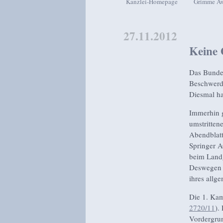
Kanzlei-Homepage
Grimme A
Zum Inhalt wechseln
Zum sekundären Inhalt wech
27.11.2012
Keine 
Das Bundes
Beschwerd
Diesmal ha
Immerhin 
umstritten
Abendblatt
Springer A
beim Landg
Deswegen g
ihres allg
Die 1. Kam
2720/11
).
Vordergrun