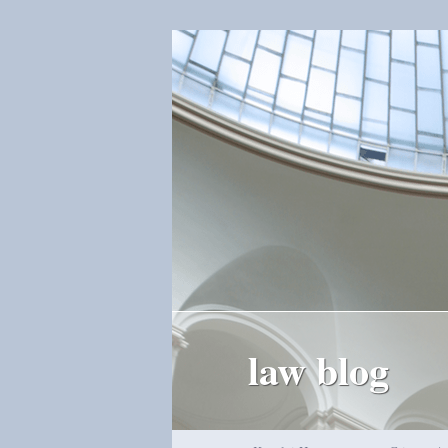
law blog
Hauptmenü