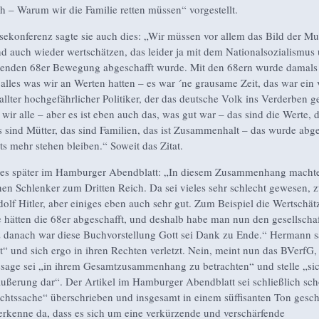
 – Warum wir die Familie retten müssen“ vorgestellt.
ssekonferenz sagte sie auch dies: „Wir müssen vor allem das Bild der Mut
d auch wieder wertschätzen, das leider ja mit dem Nationalsozialismus
genden 68er Bewegung abgeschafft wurde. Mit den 68ern wurde damals 
 alles was wir an Werten hatten – es war ´ne grausame Zeit, das war ein 
llter hochgefährlicher Politiker, der das deutsche Volk ins Verderben ge
wir alle – aber es ist eben auch das, was gut war – das sind die Werte, 
s sind Mütter, das sind Familien, das ist Zusammenhalt – das wurde abge
ts mehr stehen bleiben.“ Soweit das Zitat.
 es später im Hamburger Abendblatt: „In diesem Zusammenhang machte
nen Schlenker zum Dritten Reich. Da sei vieles sehr schlecht gewesen, 
dolf Hitler, aber einiges eben auch sehr gut. Zum Beispiel die Wertschä
e hätten die 68er abgeschafft, und deshalb habe man nun den gesellscha
z danach war diese Buchvorstellung Gott sei Dank zu Ende.“ Hermann s
at“ und sich ergo in ihren Rechten verletzt. Nein, meint nun das BVerfG,
ssage sei „in ihrem Gesamtzusammenhang zu betrachten“ und stelle „sic
ßerung dar“. Der Artikel im Hamburger Abendblatt sei schließlich sch
chtssache“ überschrieben und insgesamt in einem süffisanten Ton gesch
erkenne da, dass es sich um eine verkürzende und verschärfende