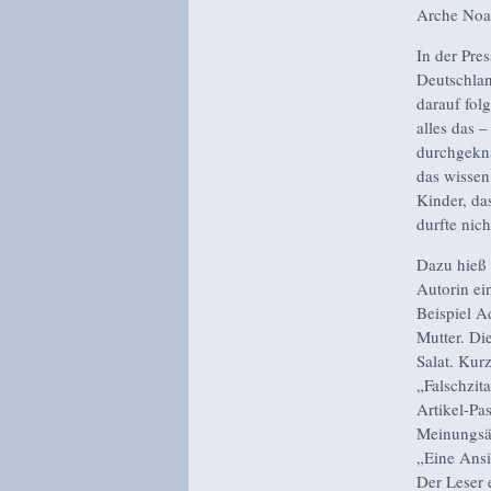
Arche Noah
In der Pre
Deutschlan
darauf fol
alles das –
durchgekna
das wissen 
Kinder, da
durfte nich
Dazu hieß
Autorin ei
Beispiel A
Mutter. Di
Salat. Kur
„Falschzit
Artikel-Pa
Meinungsäu
„Eine Ansi
Der Leser 