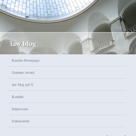
law blog
Hauptmenü
Kanzlei-Homepage
Zum Inhalt wechseln
Zum sekundären Inhalt wechseln
Grimme Award
law blog auf X
Kontakt
Impressum
Datenschutz