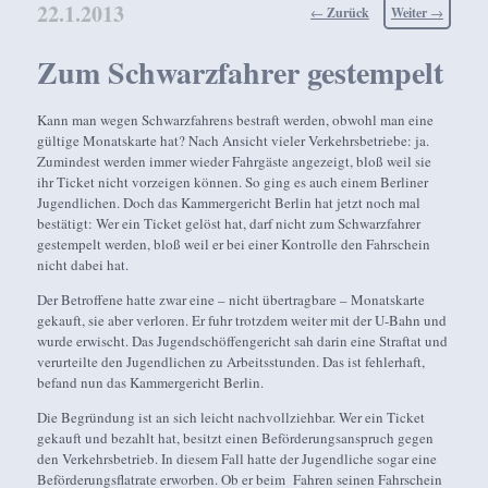
22.1.2013
Beitragsnavigation
←
Zurück
Weiter
→
Zum Schwarzfahrer gestempelt
Kann man wegen Schwarzfahrens bestraft werden, obwohl man eine
gültige Monatskarte hat? Nach Ansicht vieler Verkehrsbetriebe: ja.
Zumindest werden immer wieder Fahrgäste angezeigt, bloß weil sie
ihr Ticket nicht vorzeigen können. So ging es auch einem Berliner
Jugendlichen. Doch das Kammergericht Berlin hat jetzt noch mal
bestätigt: Wer ein Ticket gelöst hat, darf nicht zum Schwarzfahrer
gestempelt werden, bloß weil er bei einer Kontrolle den Fahrschein
nicht dabei hat.
Der Betroffene hatte zwar eine – nicht übertragbare – Monatskarte
gekauft, sie aber verloren. Er fuhr trotzdem weiter mit der U-Bahn und
wurde erwischt. Das Jugendschöffengericht sah darin eine Straftat und
verurteilte den Jugendlichen zu Arbeitsstunden. Das ist fehlerhaft,
befand nun das Kammergericht Berlin.
Die Begründung ist an sich leicht nachvollziehbar. Wer ein Ticket
gekauft und bezahlt hat, besitzt einen Beförderungsanspruch gegen
den Verkehrsbetrieb. In diesem Fall hatte der Jugendliche sogar eine
Beförderungsflatrate erworben. Ob er beim Fahren seinen Fahrschein