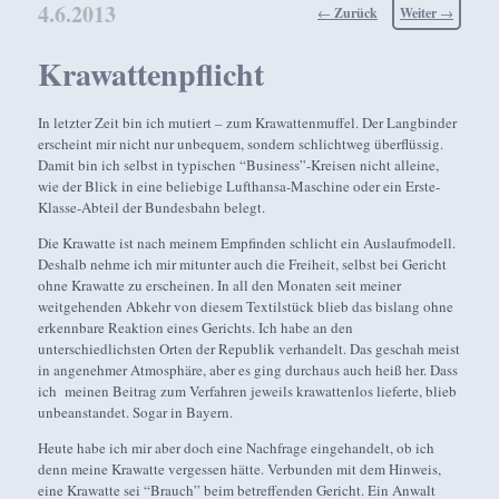
4.6.2013
Beitragsnavigation
←
Zurück
Weiter
→
Krawattenpflicht
In letzter Zeit bin ich mutiert – zum Krawattenmuffel. Der Langbinder
erscheint mir nicht nur unbequem, sondern schlichtweg überflüssig.
Damit bin ich selbst in typischen “Business”-Kreisen nicht alleine,
wie der Blick in eine beliebige Lufthansa-Maschine oder ein Erste-
Klasse-Abteil der Bundesbahn belegt.
Die Krawatte ist nach meinem Empfinden schlicht ein Auslaufmodell.
Deshalb nehme ich mir mitunter auch die Freiheit, selbst bei Gericht
ohne Krawatte zu erscheinen. In all den Monaten seit meiner
weitgehenden Abkehr von diesem Textilstück blieb das bislang ohne
erkennbare Reaktion eines Gerichts. Ich habe an den
unterschiedlichsten Orten der Republik verhandelt. Das geschah meist
in angenehmer Atmosphäre, aber es ging durchaus auch heiß her. Dass
ich meinen Beitrag zum Verfahren jeweils krawattenlos lieferte, blieb
unbeanstandet. Sogar in Bayern.
Heute habe ich mir aber doch eine Nachfrage eingehandelt, ob ich
denn meine Krawatte vergessen hätte. Verbunden mit dem Hinweis,
eine Krawatte sei “Brauch” beim betreffenden Gericht. Ein Anwalt