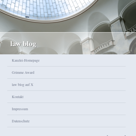
law blog
Hauptmenü
Kanzlei-Homepage
Zum Inhalt wechseln
Zum sekundären Inhalt wechseln
Grimme Award
law blog auf X
Kontakt
Impressum
Datenschutz