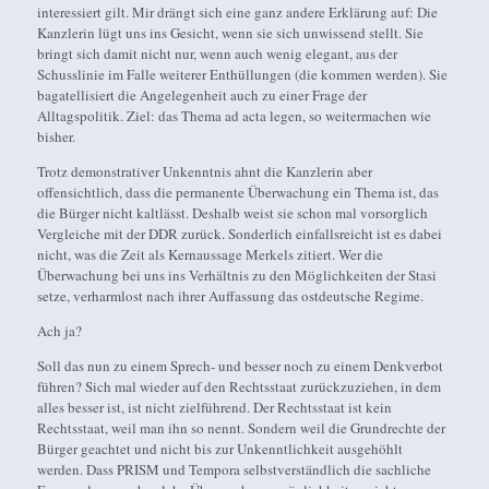
interessiert gilt. Mir drängt sich eine ganz andere Erklärung auf: Die
Kanzlerin lügt uns ins Gesicht, wenn sie sich unwissend stellt. Sie
bringt sich damit nicht nur, wenn auch wenig elegant, aus der
Schusslinie im Falle weiterer Enthüllungen (die kommen werden). Sie
bagatellisiert die Angelegenheit auch zu einer Frage der
Alltagspolitik. Ziel: das Thema ad acta legen, so weitermachen wie
bisher.
Trotz demonstrativer Unkenntnis ahnt die Kanzlerin aber
offensichtlich, dass die permanente Überwachung ein Thema ist, das
die Bürger nicht kaltlässt. Deshalb weist sie schon mal vorsorglich
Vergleiche mit der DDR zurück. Sonderlich einfallsreicht ist es dabei
nicht, was die Zeit als Kernaussage Merkels zitiert. Wer die
Überwachung bei uns ins Verhältnis zu den Möglichkeiten der Stasi
setze, verharmlost nach ihrer Auffassung das ostdeutsche Regime.
Ach ja?
Soll das nun zu einem Sprech- und besser noch zu einem Denkverbot
führen? Sich mal wieder auf den Rechtsstaat zurückzuziehen, in dem
alles besser ist, ist nicht zielführend. Der Rechtsstaat ist kein
Rechtsstaat, weil man ihn so nennt. Sondern weil die Grundrechte der
Bürger geachtet und nicht bis zur Unkenntlichkeit ausgehöhlt
werden. Dass PRISM und Tempora selbstverständlich die sachliche