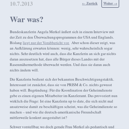
10.7.2013
Beitragsnavigation
←
Zurück
Weiter
→
War was?
Bundeskanzlerin Angela Merkel äußert sich in einem Interview mit
der Zeit zu den Überwachungsprogrammen der USA und Englands.
Bislang
liegt nur der Vorabbericht vor.
Aber schon dieser zeigt, was
an Aufklärung erwarten können: wenig, sehr wahrscheinlich sogar
nichts. Sehr deutlich wird auch, dass die Kanzlerin an sich gar nichts
daran auszusetzen hat, dass alle Bürger dieses Landes mit der
Rasenmähermethode überwacht werden. Und dass sie daran auch
nichts ändern will.
Die Kanzlerin bedient sich der bekannten Beschwichtigungstaktik.
Interessant ist zunächst, dass sie von PRISM & Co. nichts gewusst
haben will. Begründung: Für die Koordination der Geheimdienste
gebe es einen eigenen Mitarbeiter im Kanzleramt. Das provoziert nun
wirklich die Frage: Ist eine Kanzlerin up to date, die sich nicht mal
ansatzweise damit zu beschäftigen scheint, was die Geheimdienste so
machen – und wie die deutsch-amerikanische Freundschaft
mittlerweile konkret ausgestaltet ist?
Schwer vorstellbar, wo doch gerade Frau Merkel als pedantisch und