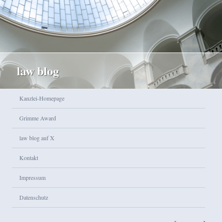
law blog
Hauptmenü
Kanzlei-Homepage
Zum Inhalt wechseln
Zum sekundären Inhalt wechseln
Grimme Award
law blog auf X
Kontakt
Impressum
Datenschutz