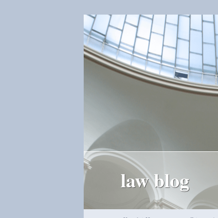
law blog
Hauptmenü