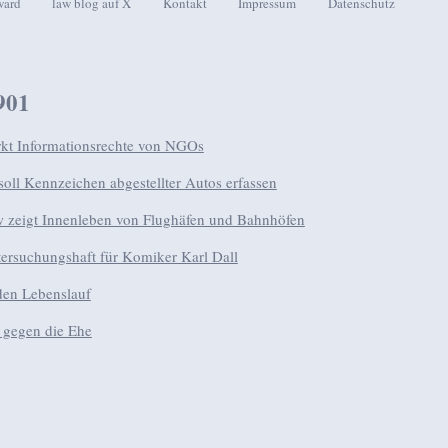
ward
law blog auf X
Kontakt
Impressum
Datenschutz
seln
901
kt Informationsrechte von NGOs
soll Kennzeichen abgestellter Autos erfassen
w zeigt Innenleben von Flughäfen und Bahnhöfen
ersuchungshaft für Komiker Karl Dall
den Lebenslauf
 gegen die Ehe