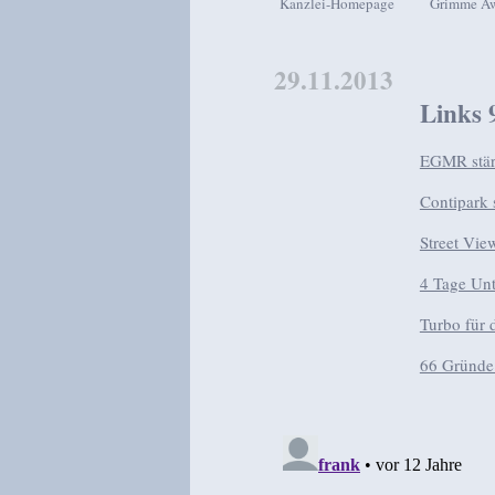
Kanzlei-Homepage
Grimme A
Zum Inhalt wechseln
Zum sekundären Inhalt wech
29.11.2013
Links 
EGMR stär
Contipark 
Street Vie
4 Tage Unt
Turbo für 
66 Gründe