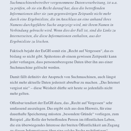
Suchmaschinenbetreiber vorgenommene Datenverarbeitung, ist u.a.
zu prüfen, ob sie ein Recht darauf hat, dass die betreffenden
Informationen über sie zum gegenwärtigen Zeitpunkt nicht mehr
durch eine Ergebnisliste, die im Anschluss an eine anhand ihres
Namens durchgeführte Suche angezeigt wird, mit ihrem Namen in
Verbindung gebracht wird. Wenn dies der Fall ist, sind die Links zu
Internetseiten, die diese Informationen enthalten, aus der
Ergebnisliste zu löschen.
Faktisch bejaht der EuGH somit ein „Recht auf Vergessen“, das es
bislang so nicht gibt. Spätestens ab einem gewissen Zeitpunkt kann
jeder verlangen, dass personenbezogene Daten über ihn aus einer
Suchmaschine gelöscht werden.
Damit fällt definitiv der Anspruch von Suchmaschinen, auch längst
nicht mehr aktuelle Daten jederzeit abrufbar zu machen. „Das Internet
vergisst nie“ – diese Weisheit dürfte seit heute so jedenfalls nicht
mehr gelten.
Offenbar tendiert der EuGH dazu, das „Recht auf Vergessen“ sehr
umfassend auszulegen. Das ergibt sich aus dem Hinweis, für eine
dauerhafte Speicherung müssten „besondere Gründe“ vorliegen, zum
Beispiel „die Rolle der betreffenden Person im öffentlichen Leben,
die ein überwiegendes Interesse der breiten Öffentlichkeit am Zugang
zu diesen Informationen über eine solche Suche rechtfertigen“.