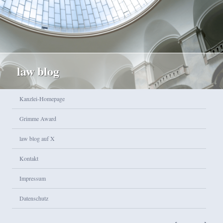
law blog
Hauptmenü
Kanzlei-Homepage
Zum Inhalt wechseln
Zum sekundären Inhalt wechseln
Grimme Award
law blog auf X
Kontakt
Impressum
Datenschutz