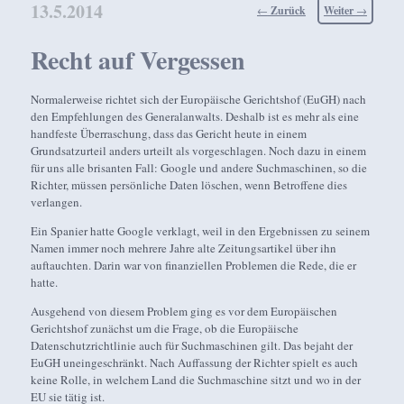
13.5.2014
Beitragsnavigation
←
Zurück
Weiter
→
Recht auf Vergessen
Normalerweise richtet sich der Europäische Gerichtshof (EuGH) nach
den Empfehlungen des Generalanwalts. Deshalb ist es mehr als eine
handfeste Überraschung, dass das Gericht heute in einem
Grundsatzurteil anders urteilt als vorgeschlagen. Noch dazu in einem
für uns alle brisanten Fall: Google und andere Suchmaschinen, so die
Richter, müssen persönliche Daten löschen, wenn Betroffene dies
verlangen.
Ein Spanier hatte Google verklagt, weil in den Ergebnissen zu seinem
Namen immer noch mehrere Jahre alte Zeitungsartikel über ihn
auftauchten. Darin war von finanziellen Problemen die Rede, die er
hatte.
Ausgehend von diesem Problem ging es vor dem Europäischen
Gerichtshof zunächst um die Frage, ob die Europäische
Datenschutzrichtlinie auch für Suchmaschinen gilt. Das bejaht der
EuGH uneingeschränkt. Nach Auffassung der Richter spielt es auch
keine Rolle, in welchem Land die Suchmaschine sitzt und wo in der
EU sie tätig ist.