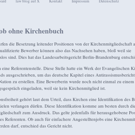
ward
law blog auf X
Kontakt
Impressum
Datenschutz
seln
ob ohne Kirchenbuch
rfen die Besetzung leitender Positionen von der Kirchenmitgliedschaft
alifizierte Bewerber können also das Nachsehen haben, bloß weil sie
slos sind. Dies hat das Landesarbeitsgericht Berlin-Brandenburg entsch
 eine Referentenstelle. Diese Stelle hatte ein Werk der Evangelischen K
ds ausgeschrieben, um das deutsche Kapitel eines Antirassismusbericht
Nation zu erstellen. Eine Bewerberin wurde noch nicht einmal zu einem
gsgespräch eingeladen, weil sie kein Kirchenmitglied ist.
onsfreiheit gehört laut dem Urteil, dass Kirchen eine Identifikation des 
Zielen verlangen dürfen. Diese Identifikation komme am besten durch di
gliedschaft zum Ausdruck. Das gelte jedenfalls für herausgehobene Pos
nes Referenten. Ob auch für einfachere Angestelltenjobs eine Kirchenmit
erden darf, entschied das Gericht nicht.