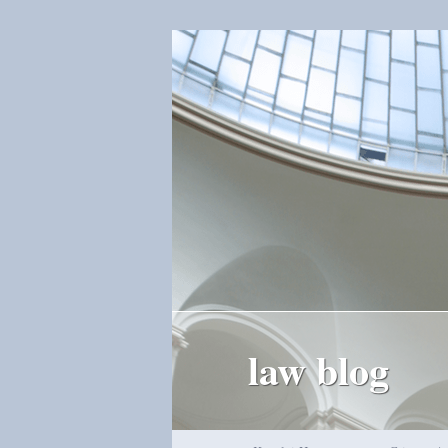
law blog
Hauptmenü