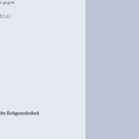
es gegen
8/14
).