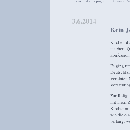
Kanzlei-Homepage
Grimme A
Zum Inhalt wechseln
Zum sekundären Inhalt wech
3.6.2014
Kein J
Kirchen dü
machen. Qu
konfession
Es ging um
Deutschlan
Vereinten 
Vorstellun
Zur Religi
mit ihren 
Kirchenmit
wie die ei
verlangt w