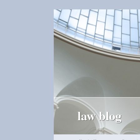
law blog
Hauptmenü