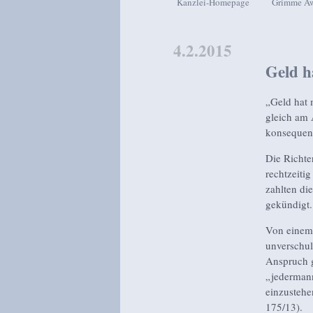
Kanzlei-Homepage
Grimme A
Zum Inhalt wechseln
Zum sekundären Inhalt wech
4.2.2015
Geld h
„Geld hat 
gleich am 
konsequent
Die Richte
rechtzeiti
zahlten di
gekündigt.
Von einem 
unverschul
Anspruch g
„jedermann
einzustehe
175/13).