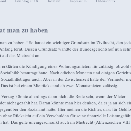
ward
law blog auf X
Kontakt
Impressum
Datenschutz
seln
at man zu haben
man zu haben.“ So lautet ein wichtiger Grundsatz im Zivilrecht, den jed
Anfang lernt. Diesen Grundsatz wandte der Bundesgerichtshof nun sehr
 auf das Mietrecht an.
r erklärten die Kündigung eines Wohnungsmieters für zulässig, obwohl 
g Sozialhilfe beantragt hatte. Nach etlichen Monaten und einigen Gericht
e Sozialhilfeträger auch. Aber in der Zwischenzeit hatte der Vermieter m
 Das ist bei einem Mietrückstand ab zwei Monatsmieten zulässig.
Verzug könnte allerdings dann nicht die Rede sein, wenn der Mieter
det nicht gezahlt hat. Daran könnte man hier denken, da er ja an sich e
egenüber den Sozialamt hatte. Hier meinen die Richter, dass für Geldf
 ohne Rücksicht auf ein Verschulden für seine finanzielle Leistungsfäh
n hat. Das gelte uneingeschränkt auch im Mietrecht (Aktenzeichen VIII