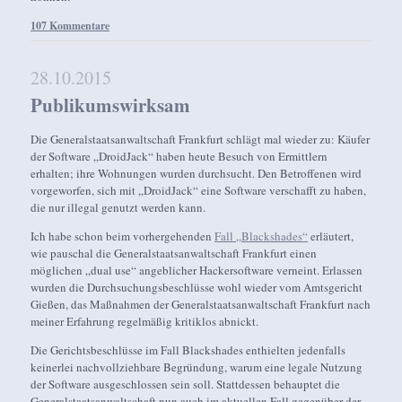
107 Kommentare
28.10.2015
Publikumswirksam
Die Generalstaatsanwaltschaft Frankfurt schlägt mal wieder zu: Käufer
der Software „DroidJack“ haben heute Besuch von Ermittlern
erhalten; ihre Wohnungen wurden durchsucht. Den Betroffenen wird
vorgeworfen, sich mit „DroidJack“ eine Software verschafft zu haben,
die nur illegal genutzt werden kann.
Ich habe schon beim vorhergehenden
Fall „Blackshades“
erläutert,
wie pauschal die Generalstaatsanwaltschaft Frankfurt einen
möglichen „dual use“ angeblicher Hackersoftware verneint. Erlassen
wurden die Durchsuchungsbeschlüsse wohl wieder vom Amtsgericht
Gießen, das Maßnahmen der Generalstaatsanwaltschaft Frankfurt nach
meiner Erfahrung regelmäßig kritiklos abnickt.
Die Gerichtsbeschlüsse im Fall Blackshades enthielten jedenfalls
keinerlei nachvollziehbare Begründung, warum eine legale Nutzung
der Software ausgeschlossen sein soll. Stattdessen behauptet die
Generalstaatsanwaltschaft nun auch im aktuellen Fall gegenüber der