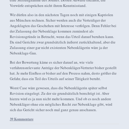
eine Stellungnahme des Sohnes. Dessen Anwälte erklären, die
Vorwürfe entsprächen nicht ihrem Kenntnisstand.
Wir dürfen also in den nächsten Tagen noch mit einigen Kapriolen
aus München rechnen. Sicher werden auch die Verteidiger der
Angeklagten das Geschehen mit Interesse verfolgen. Denn Fehler bei
der Zulassung der Nebenklage kommen zumindest als
Revisionsgründe in Betracht, wenn das Urteil darauf beruhen kann.
Da sind Gerichte zwar grundsätzlich äußerst zurückhaltend, aber die
Zulassung einer gar nicht existenten Nebenklägerin wäre ja der
Nebenklage-Gau.
Bei der Bewertung käme es sicher darauf an, wie viele
verfahrensrelevante Anträge der Nebenkläger-Vertreter bisher gestellt
hat. Je mehr Einfluss er bisher auf den Prozess nahm, desto größer die
Gefahr, dass ein Teil des Urteils auf seiner Tätigkeit beruht.
Worst Case wäre gewesen, dass die Nebenklägerin später selbst
Revision eingelegt. Zu der sie grundsätzlich berechtigt ist. Aber
hierzu wird es ja nun nicht mehr kommen. Und ob es noch andere
Nebenkläger ohne ein mögliches Recht zur Nebenklage gibt, wird
sich das Gericht sicher noch mal ganz genau anschauen.
39 Kommentare