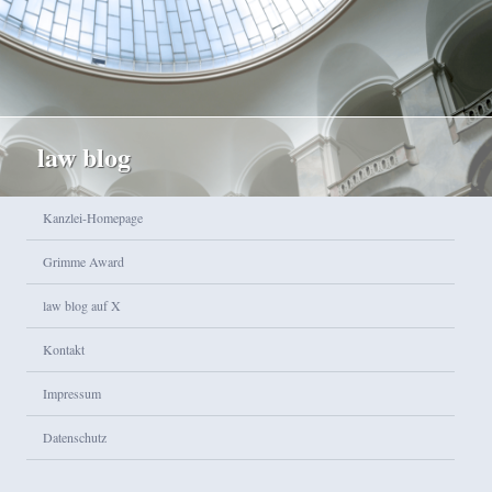
law blog
Hauptmenü
Kanzlei-Homepage
Zum Inhalt wechseln
Zum sekundären Inhalt wechseln
Grimme Award
law blog auf X
Kontakt
Impressum
Datenschutz