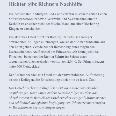
Richter gibt Richtern Nachhilfe
Ein Amtsrichter in Stuttgart-Bad Cannstatt war in seinem ersten Leben
Softwareenetwickler sowie Netzwerk- und Systemadministrator.
Deshalb ist er sicher nicht der falsche Mann, um über Filesharing-
Klagen zu entscheiden.
Ein aktuelles Urteil nutzt der Richter, um technisch weniger
bewanderten Kollegen aufzuzeigen, wie sie der Abmahnindustrie auf
den Leim gehen. Gerade bei der Berechnung eines möglichen
Lizenzschadens. Am Beispiel des Filmwerks „Ab heute juckt das
Fötzchen“ berechnet der Richter Schritt für Schritt einen
theoretischen Lizenzschaden von stolzen 2,04 €. Der Filmproduzent
hatte 500 € eingeklagt.
Der Richter beendet sein Urteil mit der unverhohlenen Aufforderung
an seine Kollegen, die Entscheidung doch bitte zu lesen. Zitat:
Das Gericht verkennt schließlich nicht, dass seine vorstehenden
Ausführungen, wenn ihnen andere Gerichte folgen würden, das
Abmahnwesen im Bereich des Urheberrechts weniger lukrativ machen
und schließlich die effektive Verfolgung von Urheberrechtsverstößen
in Tauschbörsen beeinträchtigen mögen.
Hieraus kann jedoch nicht folgen, dass tatsächlich nicht entstandene