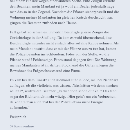
bei einem Einsatz wegen einer anderen Sache. Eine Zeugin erklärte
den Beamten, mein Mandant sei ja wohl ein Dealer, jedenfalls sage
man das so in der Gegend. Nachdem die Pflanze sichergestellt und die
Wohnung meines Mandanten im gleichen Rutsch durchsucht war,
gingen die Beamten zufrieden nach Hause.
Fall gelöst, so schien es. Immerhin bestätigte ja eine Zeugin die
Gerüchtelage in der Siedlung. Da kam es wohl überraschend, dass
Beschuldigte mitunter nicht einfach alles auf ihre Kappe nehmen. Als
mein Mandant bestritt, dass er mit der Pflanze was zu tun hat, kamen
die Polizeibeamten ins Schleudern. Fotos von der Stelle, wo die
Pflanze stand? Fehlanzeige. Eines stand dagegen fest: Die Wohnung
meines Mandanten ist im dritten Stock, und die Gärten pflegen die
Bewohner des Erdgeschosses und eine Firma.
Es kam bei dem Einsatz auch niemand auf die Idee, mal bei Nachbarn
zu fragen, ob die vielleicht was wissen. „Was hätten wir denn machen
sollen?“, seufzte ein Beamter. „Es war doch schon dunkel.“ Das fand
sogar der Richter nicht mehr witzig. „Hier geht’s um ein Verbrechen,
da könnte man auch mal bei der Polizei etwas mehr Energie
aufwenden.“
Freispruch.
59 Kommentare