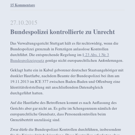
15 Kommentare
27.10.2015
Bundespolizei kontrollierte zu Unrecht
Das Verwaltungsgericht Stuttgart hält es für rechtswidrig, wenn die
Bundespolizei grenznah in Fernzügen anlasslose Kontrollen
durchführt. Die entsprechende Regelung im
§ 23 Abs. 1 Nr. 3
Bundespolizeigesetz
genüge nicht europarechtlichen Anforderungen.
Geklagt hatte ein in Kabul geborener deutscher Staatsangehöriger mit
dunkler Hautfarbe, nachdem Beamte der Bundespolizei bei ihm am
19.11.2013 im ICE 377 zwischen Baden-Baden und Offenburg eine
Identitätsfeststellung mit anschließendem Datenabgleich
durchgeführt hatten.
Auf die Hautfarbe des Betroffenen kommt es nach Auffassung des
Gerichts aber gar nicht an. Es gelte im Schengenraum nämlich der
europarechtliche Grundsatz, dass Personenkontrollen beim
Grenzübertritt unzulässig sind.
Zwar dürfe die Bundespolizei Kontrollen durchführen, insbesondere
für die Kriminalitätsbekämpfung. Diese Kontrollen erforderten aber