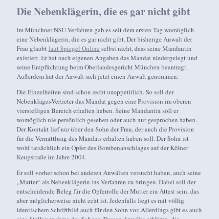
Die Nebenklägerin, die es gar nicht gibt
Im Münchner NSU-Verfahren gab es seit dem ersten Tag womöglich
eine Nebenklägerin, die es gar nicht gibt. Der bisherige Anwalt der
Frau glaubt
laut Spiegel Online
selbst nicht, dass seine Mandantin
existiert. Er hat nach eigenen Angaben das Mandat niedergelegt und
seine Entpflichtung beim Oberlandesgericht München beantragt.
Außerdem hat der Anwalt sich jetzt einen Anwalt genommen.
Die Einzelheiten sind schon recht unappetitlich. So soll der
Nebenkläger-Vertreter das Mandat gegen eine Provision im oberen
vierstelligen Bereich erhalten haben. Seine Mandantin soll er
womöglich nie persönlich gesehen oder auch nur gesprochen haben.
Der Kontakt lief nur über den Sohn der Frau, der auch die Provision
für die Vermittlung des Mandats erhalten haben soll. Der Sohn ist
wohl tatsächlich ein Opfer des Bombenanschlages auf der Kölner
Keupstraße im Jahre 2004.
Er soll vorher schon bei anderen Anwälten versucht haben, auch seine
„Mutter“ als Nebenklägerin ins Verfahren zu bringen. Dabei soll der
entscheidende Beleg für die Opferrolle der Mutter ein Attest sein, das
aber möglicherweise nicht echt ist. Jedenfalls liegt es mit völlig
identischem Schriftbild auch für den Sohn vor. Allerdings gibt es auch