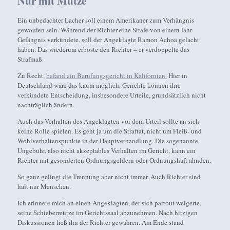
Nur mit Mütze
Ein unbedachter Lacher soll einem Amerikaner zum Verhängnis
geworden sein. Während der Richter eine Strafe von einem Jahr
Gefängnis verkündete, soll der Angeklagte Ramon Achoa gelacht
haben. Das wiederum erboste den Richter – er verdoppelte das
Strafmaß.
Zu Recht,
befand ein Berufungsgericht in Kalifornien.
Hier in
Deutschland wäre das kaum möglich. Gerichte können ihre
verkündete Entscheidung, insbesondere Urteile, grundsätzlich nicht
nachträglich ändern.
Auch das Verhalten des Angeklagten vor dem Urteil sollte an sich
keine Rolle spielen. Es geht ja um die Straftat, nicht um Fleiß- und
Wohlverhaltenspunkte in der Hauptverhandlung. Die sogenannte
Ungebühr, also nicht akzeptables Verhalten im Gericht, kann ein
Richter mit gesonderten Ordnungsgeldern oder Ordnungshaft ahnden.
So ganz gelingt die Trennung aber nicht immer. Auch Richter sind
halt nur Menschen.
Ich erinnere mich an einen Angeklagten, der sich partout weigerte,
seine Schiebermütze im Gerichtssaal abzunehmen. Nach hitzigen
Diskussionen ließ ihn der Richter gewähren. Am Ende stand