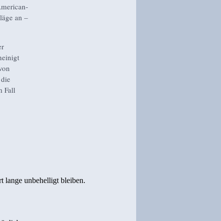
American-
läge an –
er
heinigt
 von
 die
 Fall