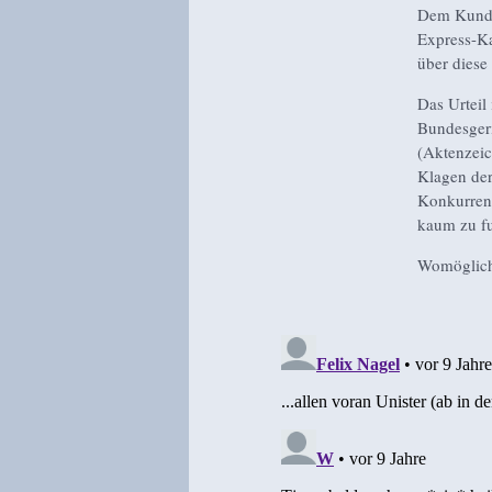
Dem Kunden
Express-Ka
über diese
Das Urteil
Bundesgeri
(Aktenzei
Klagen der
Konkurrenz
kaum zu fu
Womöglich