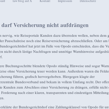
ward
law blog auf X
Kontakt
Impressum
Datenschutz
seln
darf Versicherung nicht aufdrängen
on nervig, wie Reiseportale Kunden dazu überreden wollen, neben dem 
der Pauschalreise noch eine Reiseversicherung abzuschließen. Oder am 
Bundesgerichtshof hat jetzt im Falle von Opodo entschieden, dass die V
 nicht durch lästige Nachfragen und unnötige Warnhinweise aufgedrä
f.
re Buchungsschritte blendete Opodo ständig Hinweise und sogar Warn
Reise ohne Versicherung teuer werden kann. Außerdem waren die Felder
icherung führen, grafisch hervorgehoben. Hiergegen klagte der
rzentrale Bundesverband und bekam in vollem Umfang recht. Der offe
ie Kunden zum Abschluss einer Versicherung zu drängen, erfülle nicht 
e Forderung nach einer klaren, transparenten und eindeutigen Mitteilung
en.
rklärte der Bundesgerichtshof eine Zahlungsklausel von Opodo für u