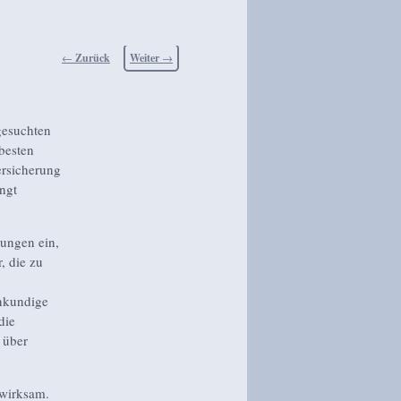
Beitragsnavigation
←
Zurück
Weiter
→
gesuchten
besten
ersicherung
ngt
ungen ein,
, die zu
nkundige
die
 über
nwirksam.