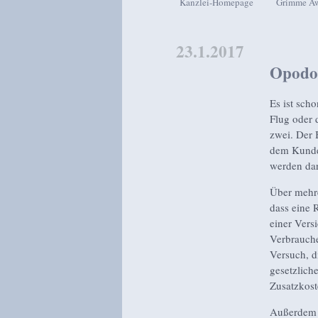
Kanzlei-Homepage
Grimme A
Zum Inhalt wechseln
Zum sekundären Inhalt wech
23.1.2017
Opodo 
Es ist sch
Flug oder 
zwei. Der 
dem Kunden
werden dar
Über mehre
dass eine 
einer Vers
Verbrauche
Versuch, d
gesetzlich
Zusatzkost
Außerdem e