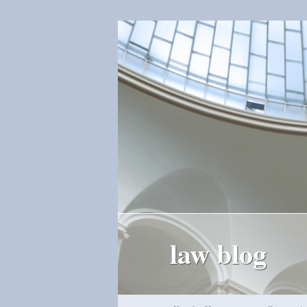
law blog
Hauptmenü