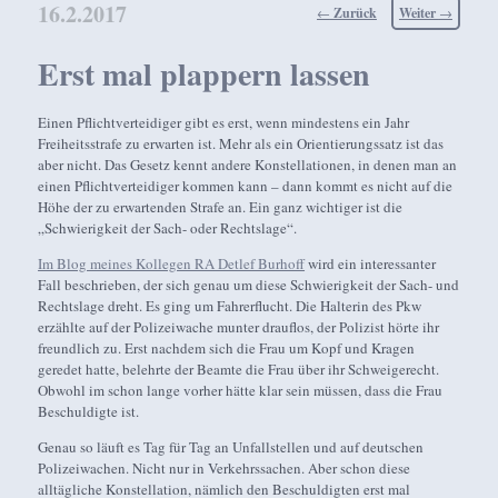
16.2.2017
Beitragsnavigation
←
Zurück
Weiter
→
Erst mal plappern lassen
Einen Pflichtverteidiger gibt es erst, wenn mindestens ein Jahr
Freiheitsstrafe zu erwarten ist. Mehr als ein Orientierungssatz ist das
aber nicht. Das Gesetz kennt andere Konstellationen, in denen man an
einen Pflichtverteidiger kommen kann – dann kommt es nicht auf die
Höhe der zu erwartenden Strafe an. Ein ganz wichtiger ist die
„Schwierigkeit der Sach- oder Rechtslage“.
Im Blog meines Kollegen RA Detlef Burhoff
wird ein interessanter
Fall beschrieben, der sich genau um diese Schwierigkeit der Sach- und
Rechtslage dreht. Es ging um Fahrerflucht. Die Halterin des Pkw
erzählte auf der Polizeiwache munter drauflos, der Polizist hörte ihr
freundlich zu. Erst nachdem sich die Frau um Kopf und Kragen
geredet hatte, belehrte der Beamte die Frau über ihr Schweigerecht.
Obwohl im schon lange vorher hätte klar sein müssen, dass die Frau
Beschuldigte ist.
Genau so läuft es Tag für Tag an Unfallstellen und auf deutschen
Polizeiwachen. Nicht nur in Verkehrssachen. Aber schon diese
alltägliche Konstellation, nämlich den Beschuldigten erst mal