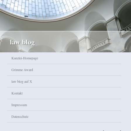
law blog
Hauptmenü
Kanzlei-Homepage
Zum Inhalt wechseln
Zum sekundären Inhalt wechseln
Grimme Award
law blog auf X
Kontakt
Impressum
Datenschutz