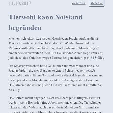
11.10.2017
Beitragsnavigation
←
Zurück
Weiter
→
Tierwohl kann Notstand
begründen
Machen sich Aktivisten wegen Hausfriedensbruchs strafbar, die in
Tierzuchtbetriebe „einbrechen“, dort Misstände filmen und die
Videos veröffentlichen? Nein, sagt das Landgericht Magdeburg in
einem bemerkenswerten Urteil. Ein Hausfriedensbruch liege zwar vor,
jedoch sei das Verhalten wegen Notstandes gerechtfertigt (§
34
StGB).
Die Staatsanwaltschaft hatte Geldstrafen für zwei Männer und eine
Frau gefordert, die sich Zugang zu einem Schweinezuchtbetrieb
verschafft hatten. Einen Notstand wollte die Anklage nicht erkennen.
Es sei ja erst vier Monate vor der Aktion Anzeige erstattet worden.
Das Filmen habe das mögliche Leid der Tiere auch nicht unmittelbar
beseitigt.
Das Gericht meint dagegen, es sei das Recht jedes Bürgers, aktiv zu
werden, wenn Behörden ihre Arbeit nicht machten. Die Tierschützer
hätten mit den Videos auch das mildeste Mittel gewählt, zumal sie
Einwegkleidung und Mundschutz trugen sowie die Kameras vor der