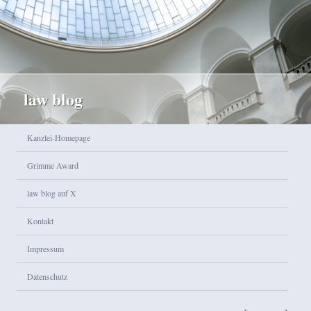
law blog
Hauptmenü
Kanzlei-Homepage
Zum Inhalt wechseln
Zum sekundären Inhalt wechseln
Grimme Award
law blog auf X
Kontakt
Impressum
Datenschutz