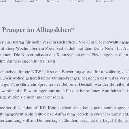
ward
law blog auf X
Kontakt
Impressum
Datenschutz
seln
 Pranger im Alltagsleben“
er ein Beitrag für mehr Verkehrssicherheit? Vor dem Oberverwaltungsge
rd diese Woche über ein Portal verhandelt, auf dem Dritte Noten für Au
können. Die Nutzer müssen das Kennzeichen eines Pkw eingeben, dann
 ihre Anmerkungen hinterlassen.
chutzbeauftragte NRW hält so ein Bewertungsportal für unzulässig, desh
s. „Wir wollen generell keine Online-Pranger, bei denen es um das Verh
en geht“, erklärte ein Sprecher der Behörde. Deshalb war der Betreiber d
et worden, die Bewertungen nur noch für den betroffenen Autofahrer be
itte dürfen sie nicht mehr einsehen.
ber beruft sich darauf, Kfz-Kennzeichen seien keine personenbezogene
tungsgericht Köln teilte diese Auffassung jedoch in erster Instanz nicht
erhandlung soll am Donnerstag stattfinden,
berichtet die Legal Tribune