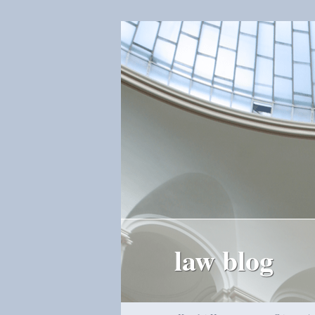
law blog
Hauptmenü