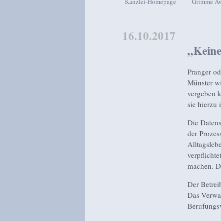
Kanzlei-Homepage
Grimme A
Zum Inhalt wechseln
Zum sekundären Inhalt wech
16.10.2017
„Keine
Pranger od
Münster wi
vergeben 
sie hierzu
Die Datens
der Prozes
Alltagsleb
verpflicht
machen. Dr
Der Betrei
Das Verwal
Berufungsv