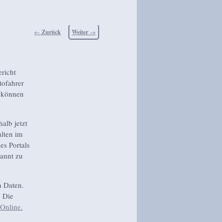
Beitragsnavigation
←
Zurück
Weiter
→
richt
tofahrer
 können
alb jetzt
alten im
es Portals
kannt zu
n Daten.
. Die
 Online.