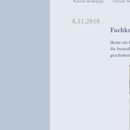
Kanzlei-Homepage
Grimme A
Zum Inhalt wechseln
Zum sekundären Inhalt wech
8.11.2018
Fachku
Heute ein 
die freund
geschultem