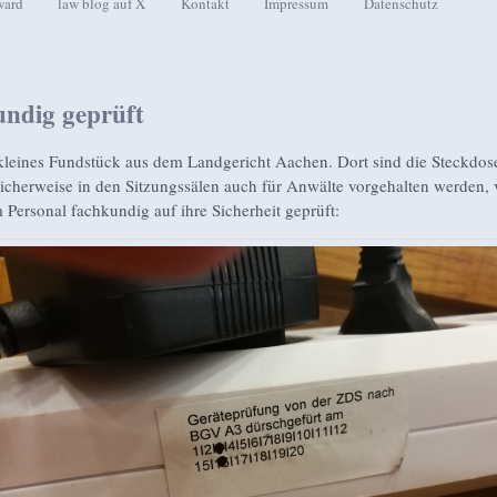
ward
law blog auf X
Kontakt
Impressum
Datenschutz
seln
ndig geprüft
kleines Fundstück aus dem Landgericht Aachen. Dort sind die Steckdose
licherweise in den Sitzungssälen auch für Anwälte vorgehalten werden,
 Personal fachkundig auf ihre Sicherheit geprüft: