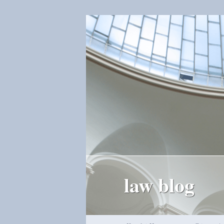
law blog
Hauptmenü