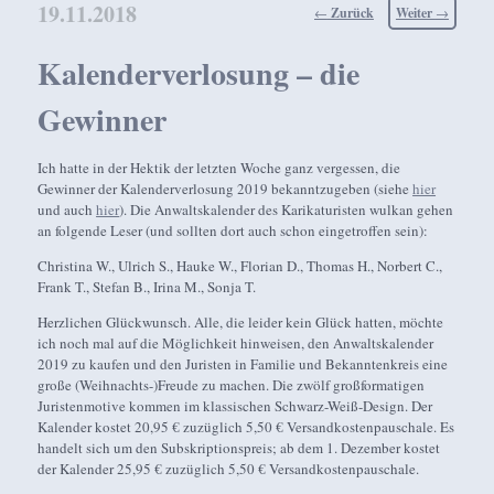
19.11.2018
Beitragsnavigation
←
Zurück
Weiter
→
Kalenderverlosung – die
Gewinner
Ich hatte in der Hektik der letzten Woche ganz vergessen, die
Gewinner der Kalenderverlosung 2019 bekanntzugeben (siehe
hier
und auch
hier
). Die Anwaltskalender des Karikaturisten wulkan gehen
an folgende Leser (und sollten dort auch schon eingetroffen sein):
Christina W., Ulrich S., Hauke W., Florian D., Thomas H., Norbert C.,
Frank T., Stefan B., Irina M., Sonja T.
Herzlichen Glückwunsch. Alle, die leider kein Glück hatten, möchte
ich noch mal auf die Möglichkeit hinweisen, den Anwaltskalender
2019 zu kaufen und den Juristen in Familie und Bekanntenkreis eine
große (Weihnachts-)Freude zu machen. Die zwölf großformatigen
Juristenmotive kommen im klassischen Schwarz-Weiß-Design. Der
Kalender kostet 20,95 € zuzüglich 5,50 € Versandkostenpauschale. Es
handelt sich um den Subskriptionspreis; ab dem 1. Dezember kostet
der Kalender 25,95 € zuzüglich 5,50 € Versandkostenpauschale.