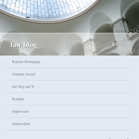
law blog
Hauptmenü
Kanzlei-Homepage
Zum Inhalt wechseln
Zum sekundären Inhalt wechseln
Grimme Award
law blog auf X
Kontakt
Impressum
Datenschutz