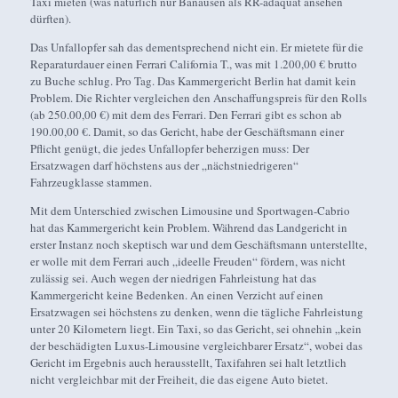
Taxi mieten (was natürlich nur Banausen als RR-adäquat ansehen
dürften).
Das Unfallopfer sah das dementsprechend nicht ein. Er mietete für die
Reparaturdauer einen Ferrari California T., was mit 1.200,00 € brutto
zu Buche schlug. Pro Tag. Das Kammergericht Berlin hat damit kein
Problem. Die Richter vergleichen den Anschaffungspreis für den Rolls
(ab 250.00,00 €) mit dem des Ferrari. Den Ferrari gibt es schon ab
190.00,00 €. Damit, so das Gericht, habe der Geschäftsmann einer
Pflicht genügt, die jedes Unfallopfer beherzigen muss: Der
Ersatzwagen darf höchstens aus der „nächstniedrigeren“
Fahrzeugklasse stammen.
Mit dem Unterschied zwischen Limousine und Sportwagen-Cabrio
hat das Kammergericht kein Problem. Während das Landgericht in
erster Instanz noch skeptisch war und dem Geschäftsmann unterstellte,
er wolle mit dem Ferrari auch „ideelle Freuden“ fördern, was nicht
zulässig sei. Auch wegen der niedrigen Fahrleistung hat das
Kammergericht keine Bedenken. An einen Verzicht auf einen
Ersatzwagen sei höchstens zu denken, wenn die tägliche Fahrleistung
unter 20 Kilometern liegt. Ein Taxi, so das Gericht, sei ohnehin „kein
der beschädigten Luxus-Limousine vergleichbarer Ersatz“, wobei das
Gericht im Ergebnis auch herausstellt, Taxifahren sei halt letztlich
nicht vergleichbar mit der Freiheit, die das eigene Auto bietet.