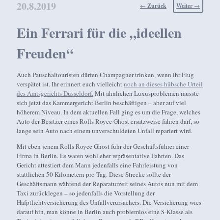
20.8.2019
Beitragsnavigation
←
Zurück
Weiter
→
Ein Ferrari für die „ideellen
Freuden“
Auch Pauschaltouristen dürfen Champagner trinken, wenn ihr Flug
verspätet ist. Ihr erinnert euch vielleicht
noch an dieses hübsche Urteil
des Amtsgerichts Düsseldorf.
Mit ähnlichen Luxusproblemen musste
sich jetzt das Kammergericht Berlin beschäftigen – aber auf viel
höherem Niveau. In dem aktuellen Fall ging es um die Frage, welches
Auto der Besitzer eines Rolls Royce Ghost ersatzweise fahren darf, so
lange sein Auto nach einem unverschuldeten Unfall repariert wird.
Mit eben jenem Rolls Royce Ghost fuhr der Geschäftsführer einer
Firma in Berlin. Es waren wohl eher repräsentative Fahrten. Das
Gericht attestiert dem Mann jedenfalls eine Fahrleistung von
stattlichen 50 Kilometern pro Tag. Diese Strecke sollte der
Geschäftsmann während der Reparaturzeit seines Autos nun mit dem
Taxi zurücklegen – so jedenfalls die Vorstellung der
Hafptlichtversicherung des Unfallverursachers. Die Versicherung wies
darauf hin, man könne in Berlin auch problemlos eine S-Klasse als