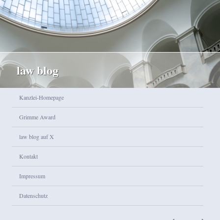
law blog
Hauptmenü
Kanzlei-Homepage
Zum Inhalt wechseln
Zum sekundären Inhalt wechseln
Grimme Award
law blog auf X
Kontakt
Impressum
Datenschutz