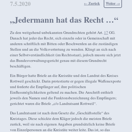
7.5.2020
Beitragsnavigation
←
Zurück
Weiter
→
„Jedermann hat das Recht …“
Zu den weitgehend unbekannten Grundrechten gehört Art.
17
GG.
Danach hat jeder das Recht, sich einzeln oder in Gemeinschaft mit
anderen schriftlich mit Bitten oder Beschwerden an die zuständigen
Stellen und an die Volksvertretung zu wenden. Klingt an sich nach
einer Selbstverständlichkeit (im Rechtsstaat), jedoch musste sich jetzt
das Bundesverwaltungsgericht genau mit diesem Grundrecht
beschäftigen.
Ein Bürger hatte Briefe an die Kreisräte und den Landrat des Kreises
Rottweil geschickt. Darin protestierte er gegen illegale Waffenexporte
und forderte die Empfänger auf, ihre politischen
Einflussmöglichkeiten geltend zu machen. Die Anschrift enthielt
jeweils den Namen und die Funktonsbezeichnung des Empfängers;
gerichtet waren die Briefe „c/o Landratsamt Rottweil“.
Das Landratsamt ist nach dem Gesetz die „Geschäftsstelle“ des
Kreistages. Diese schickte dem Kläger jedoch die meisten Briefe
zurück, weil sie nach eigenen Angaben grundsätzlich keine Briefe
von Einzelpersonen an die Kreisräte weiter leite. Das ist, so das