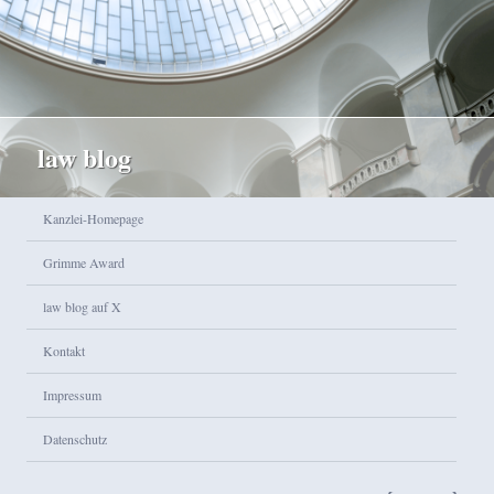
law blog
Hauptmenü
Kanzlei-Homepage
Zum Inhalt wechseln
Zum sekundären Inhalt wechseln
Grimme Award
law blog auf X
Kontakt
Impressum
Datenschutz