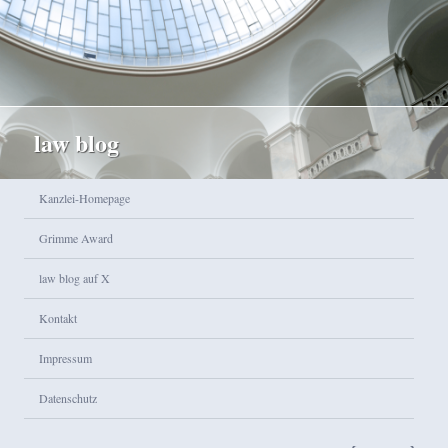
law blog
Hauptmenü
Kanzlei-Homepage
Zum Inhalt wechseln
Zum sekundären Inhalt wechseln
Grimme Award
law blog auf X
Kontakt
Impressum
Datenschutz