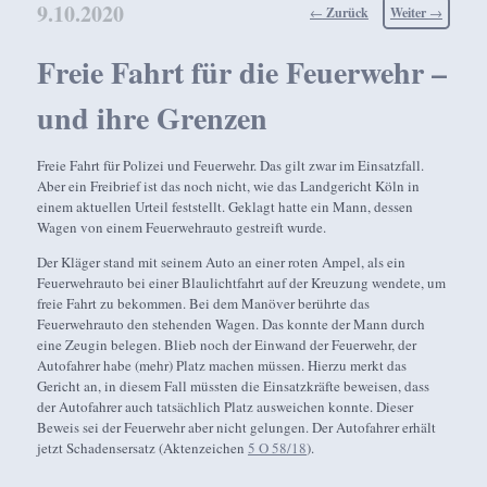
9.10.2020
Beitragsnavigation
←
Zurück
Weiter
→
Freie Fahrt für die Feuerwehr –
und ihre Grenzen
Freie Fahrt für Polizei und Feuerwehr. Das gilt zwar im Einsatzfall.
Aber ein Freibrief ist das noch nicht, wie das Landgericht Köln in
einem aktuellen Urteil feststellt. Geklagt hatte ein Mann, dessen
Wagen von einem Feuerwehrauto gestreift wurde.
Der Kläger stand mit seinem Auto an einer roten Ampel, als ein
Feuerwehrauto bei einer Blaulichtfahrt auf der Kreuzung wendete, um
freie Fahrt zu bekommen. Bei dem Manöver berührte das
Feuerwehrauto den stehenden Wagen. Das konnte der Mann durch
eine Zeugin belegen. Blieb noch der Einwand der Feuerwehr, der
Autofahrer habe (mehr) Platz machen müssen. Hierzu merkt das
Gericht an, in diesem Fall müssten die Einsatzkräfte beweisen, dass
der Autofahrer auch tatsächlich Platz ausweichen konnte. Dieser
Beweis sei der Feuerwehr aber nicht gelungen. Der Autofahrer erhält
jetzt Schadensersatz (Aktenzeichen
5 O 58/18
).