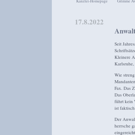
Kanzlei-Homepage
Grimme A
Zum Inhalt wechseln
Zum sekundären Inhalt wech
17.8.2022
Anwalt
Seit Jahre
Schriftsätz
Kleinere A
Karlsruhe, 
Wie streng
Mandanten 
Fax. Das Z
Das Oberla
führt kein
ist faktisch
Der Anwalt
herrsche g
eingereicht