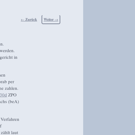
Beitragsnavigation
←
Zurück
Weiter
→
n.
 werden.
ericht in
nen
orab per
he zahlen.
30d
ZPO
achs (beA)
 Verfahren
f
zählt laut