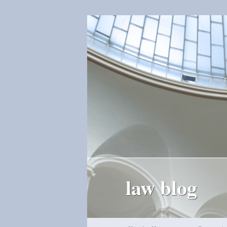
law blog
Hauptmenü