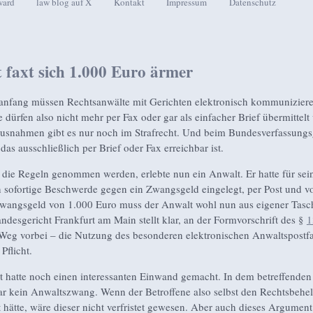
ward
law blog auf X
Kontakt
Impressum
Datenschutz
seln
 faxt sich 1.000 Euro ärmer
sanfang müssen Rechtsanwälte mit Gerichten elektronisch kommuniziere
e dürfen also nicht mehr per Fax oder gar als einfacher Brief übermittelt
usnahmen gibt es nur noch im Strafrecht. Und beim Bundesverfassungsg
das ausschließlich per Brief oder Fax erreichbar ist.
 die Regeln genommen werden, erlebte nun ein Anwalt. Er hatte für sei
sofortige Beschwerde gegen ein Zwangsgeld eingelegt, per Post und v
wangsgeld von 1.000 Euro muss der Anwalt wohl nun aus eigener Tasc
ndesgericht Frankfurt am Main stellt klar, an der Formvorschrift des §
1
 Weg vorbei – die Nutzung des besonderen elektronischen Anwaltspostf
 Pflicht.
 hatte noch einen interessanten Einwand gemacht. In dem betreffenden
ar kein Anwaltszwang. Wenn der Betroffene also selbst den Rechtsbehel
 hätte, wäre dieser nicht verfristet gewesen. Aber auch dieses Argument 