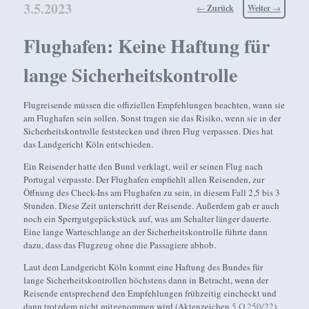
3.5.2023
Beitragsnavigation
←
Zurück
Weiter
→
Flughafen: Keine Haftung für
lange Sicherheitskontrolle
Flugreisende müssen die offiziellen Empfehlungen beachten, wann sie
am Flughafen sein sollen. Sonst tragen sie das Risiko, wenn sie in der
Sicherheitskontrolle feststecken und ihren Flug verpassen. Dies hat
das Landgericht Köln entschieden.
Ein Reisender hatte den Bund verklagt, weil er seinen Flug nach
Portugal verpasste. Der Flughafen empfiehlt allen Reisenden, zur
Öffnung des Check-Ins am Flughafen zu sein, in diesem Fall 2,5 bis 3
Stunden. Diese Zeit unterschritt der Reisende. Außerdem gab er auch
noch ein Sperrgutgepäckstück auf, was am Schalter länger dauerte.
Eine lange Warteschlange an der Sicherheitskontrolle führte dann
dazu, dass das Flugzeug ohne die Passagiere abhob.
Laut dem Landgericht Köln kommt eine Haftung des Bundes für
lange Sicherheitskontrollen höchstens dann in Betracht, wenn der
Reisende entsprechend den Empfehlungen frühzeitig eincheckt und
dann trotzdem nicht mitgenommen wird (Aktenzeichen
5 O 250/22
).