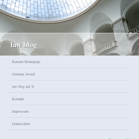
law blog
Hauptmenü
Kanzlei-Homepage
Zum Inhalt wechseln
Zum sekundären Inhalt wechseln
Grimme Award
law blog auf X
Kontakt
Impressum
Datenschutz