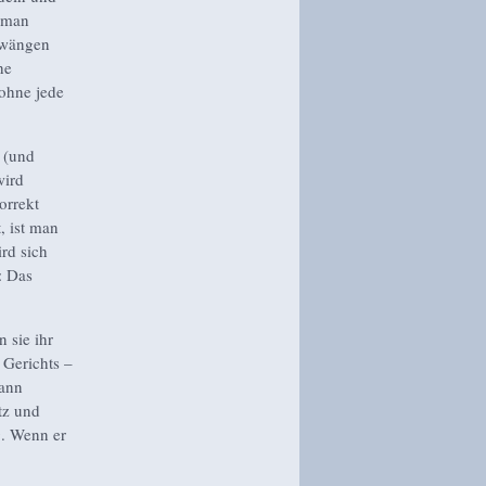
n man
zwängen
he
 ohne jede
 (und
wird
orrekt
, ist man
ird sich
: Das
 sie ihr
 Gerichts –
dann
tz und
g. Wenn er