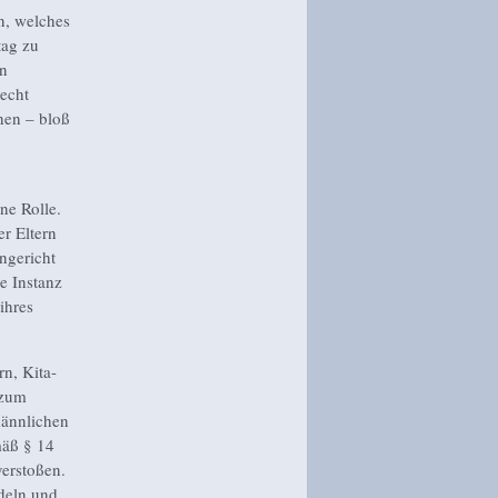
en, welches
tag zu
en
echt
hen – bloß
ne Rolle.
r Eltern
ngericht
e Instanz
ihres
rn, Kita-
 zum
männlichen
mäß § 14
erstoßen.
deln und