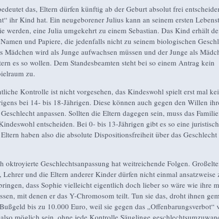
bedeutet das, Eltern dürfen künftig ab der Geburt absolut frei entscheid
t“ ihr Kind hat. Ein neugeborener Julius kann an seinem ersten Lebens
ie werden, eine Julia umgekehrt zu einem Sebastian. Das Kind erhält d
Namen und Papiere, die jedenfalls nicht zu seinem biologischen Geschl
s Mädchen wird als Junge aufwachsen müssen und der Junge als Mädc
ltern es so wollen. Dem Standesbeamten steht bei so einem Antrag kein
ielraum zu.
tliche Kontrolle ist nicht vorgesehen, das Kindeswohl spielt erst mal kei
igens bei 14- bis 18-Jährigen. Diese können auch gegen den Willen ihre
 Geschlecht anpassen. Sollten die Eltern dagegen sein, muss das Familie
indeswohl entscheiden. Bei 0- bis 13-Jährigen gibt es so eine juristisch
 Eltern haben also die absolute Dispositionsfreiheit über das Geschlecht 
ich oktroyierte Geschlechtsanpassung hat weitreichende Folgen. Großelte
r, Lehrer und die Eltern anderer Kinder dürfen nicht einmal ansatzweise
ringen, dass Sophie vielleicht eigentlich doch lieber so wäre wie ihre 
ssen, mit denen er das Y-Chromosom teilt. Tun sie das, droht ihnen ge
ußgeld bis zu 10.000 Euro, weil sie gegen das „Offenbarungsverbot“ v
 also möglich sein, ohne jede Kontrolle Säuglinge geschlechtsumzuwan