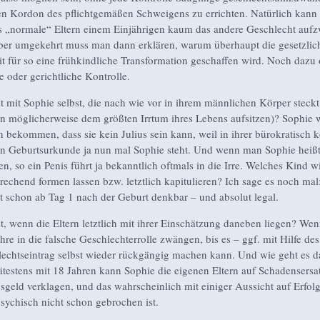
n Kordon des pflichtgemäßen Schweigens zu errichten. Natürlich kan
s „normale“ Eltern einem Einjährigen kaum das andere Geschlecht auf
er umgekehrt muss man dann erklären, warum überhaupt die gesetzlic
t für so eine frühkindliche Transformation geschaffen wird. Noch dazu
e oder gerichtliche Kontrolle.
t mit Sophie selbst, die nach wie vor in ihrem männlichen Körper steckt
rn möglicherweise dem größten Irrtum ihres Lebens aufsitzen)? Sophie 
n bekommen, dass sie kein Julius sein kann, weil in ihrer bürokratisch k
n Geburtsurkunde ja nun mal Sophie steht. Und wenn man Sophie heißt
n, so ein Penis führt ja bekanntlich oftmals in die Irre. Welches Kind w
prechend formen lassen bzw. letztlich kapitulieren? Ich sage es noch mal
st schon ab Tag 1 nach der Geburt denkbar – und absolut legal.
t, wenn die Eltern letztlich mit ihrer Einschätzung daneben liegen? Wenn
hre in die falsche Geschlechterrolle zwängen, bis es – ggf. mit Hilfe des
echtseintrag selbst wieder rückgängig machen kann. Und wie geht es 
ätestens mit 18 Jahren kann Sophie die eigenen Eltern auf Schadensersa
geld verklagen, und das wahrscheinlich mit einiger Aussicht auf Erfol
psychisch nicht schon gebrochen ist.