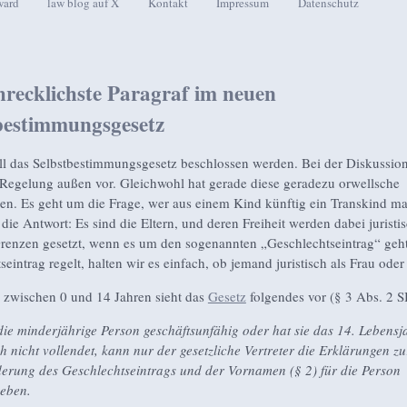
ward
law blog auf X
Kontakt
Impressum
Datenschutz
seln
hrecklichste Paragraf im neuen
bestimmungsgesetz
l das Selbstbestimmungsgesetz beschlossen werden. Bei der Diskussion
 Regelung außen vor. Gleichwohl hat gerade diese geradezu orwellsche
n. Es geht um die Frage, wer aus einem Kind künftig ein Transkind m
die Antwort: Es sind die Eltern, und deren Freiheit werden dabei juristi
Grenzen gesetzt, wenn es um den sogenannten „Geschlechtseintrag“ geh
eintrag regelt, halten wir es einfach, ob jemand juristisch als Frau oder
 zwischen 0 und 14 Jahren sieht das
Gesetz
folgendes vor (§ 3 Abs. 2 
 die minderjährige Person geschäftsunfähig oder hat sie das 14. Lebensj
h nicht vollendet, kann nur der gesetzliche Vertreter die Erklärungen zu
erung des Geschlechtseintrags und der Vornamen (§ 2) für die Person
eben.