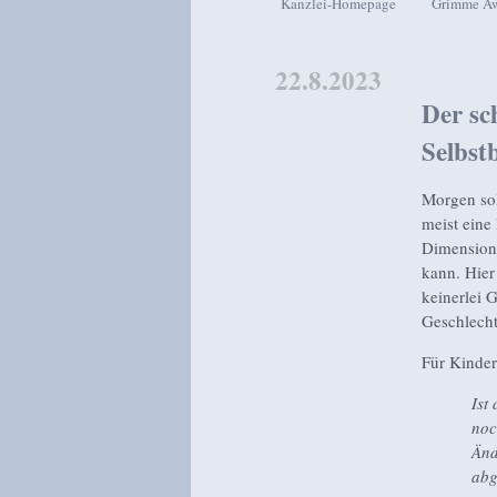
Kanzlei-Homepage
Grimme A
Zum Inhalt wechseln
Zum sekundären Inhalt wech
22.8.2023
Der sc
Selbst
Morgen sol
meist eine
Dimensione
kann. Hier 
keinerlei 
Geschlechts
Für Kinder
Ist
noc
Änd
abg