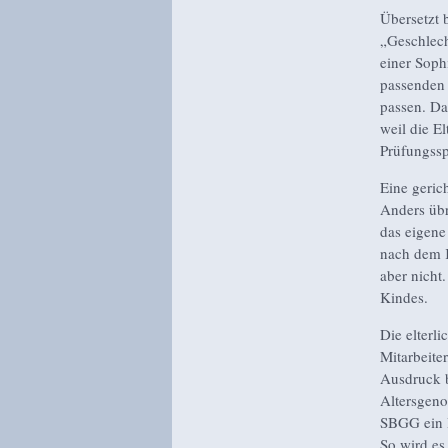
Übersetzt 
„Geschlech
einer Soph
passenden 
passen. Da
weil die E
Prüfungssp
Eine gerich
Anders übr
das eigene
nach dem K
aber nicht.
Kindes.
Die elterl
Mitarbeite
Ausdruck b
Altersgeno
SBGG ein B
So wird es