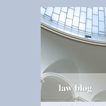
law blog
Hauptmenü