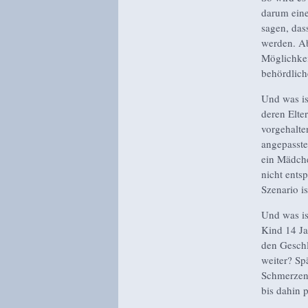
darum eine
sagen, das
werden. Ab
Möglichkei
behördlich
Und was is
deren Elte
vorgehalte
angepasste
ein Mädche
nicht ents
Szenario i
Und was is
Kind 14 Ja
den Geschl
weiter? Sp
Schmerzens
bis dahin 