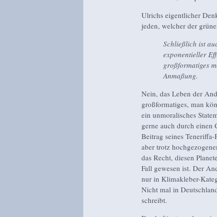
Ulrichs eigentlicher Denk
jeden, welcher der grüne
Schließlich ist a
exponentieller Ef
großformatiges m
Anmaßung.
Nein, das Leben der Ande
großformatiges, man könn
ein unmoralisches Statem
gerne auch durch einen 
Beitrag seines Teneriffa
aber trotz hochgezogene
das Recht, diesen Planet
Fall gewesen ist. Der An
nur in Klimakleber-Kateg
Nicht mal in Deutschlan
schreibt.