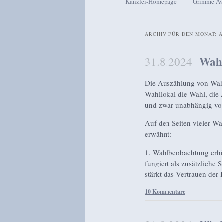
Kanzlei-Homepage
Grimme A
Zum Inhalt wechseln
Zum sekundären Inhalt wech
ARCHIV FÜR DEN MONAT:
A
Wahl
31.8.2024
Die Auszählung von Wahls
Wahllokal die Wahl, die
und zwar unabhängig vom
Auf den Seiten vieler W
erwähnt:
1. Wahlbeobachtung erhö
fungiert als zusätzliche
stärkt das Vertrauen der 
10 Kommentare