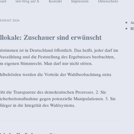
ward
law blog auf X
Kontakt
Impressum
Datenschutz
seln
UGUST 2024
A
R
lokale: Zuschauer sind erwünscht
timmen ist in Deutschland öffentlich. Das heißt, jeder darf im
 Auszählung und die Feststellung des Ergebnisses beobachten,
 eigenen Stimmrecht. Man darf nur nicht stören.
ahlbehörden werden die Vorteile der Wahlbeobachtung extra
ht die Transparenz des demokratischen Prozesses. 2. Sie
 Sicherheitsmaßnahme gegen potenzielle Manipulationen. 3. Sie
Bürger in die Integrität des Wahlsystems.