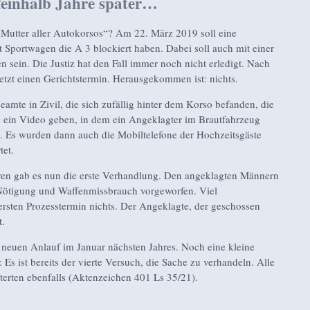
einhalb Jahre später…
 „Mutter aller Autokorsos“? Am 22. März 2019 soll eine
t Sportwagen die A 3 blockiert haben. Dabei soll auch mit einer
n sein. Die Justiz hat den Fall immer noch nicht erledigt. Nach
jetzt einen Gerichtstermin. Herausgekommen ist: nichts.
eamte in Zivil, die sich zufällig hinter dem Korso befanden, die
es ein Video geben, in dem ein Angeklagter im Brautfahrzeug
t. Es wurden dann auch die Mobiltelefone der Hochzeitsgäste
tet.
hren gab es nun die erste Verhandlung. Den angeklagten Männern
Nötigung und Waffenmissbrauch vorgeworfen. Viel
rsten Prozesstermin nichts. Der Angeklagte, der geschossen
t.
 neuen Anlauf im Januar nächsten Jahres. Noch eine kleine
Es ist bereits der vierte Versuch, die Sache zu verhandeln. Alle
terten ebenfalls (Aktenzeichen 401 Ls 35/21).