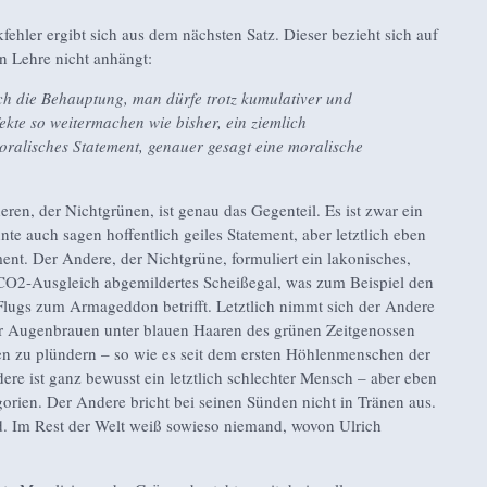
fehler ergibt sich aus dem nächsten Satz. Dieser bezieht sich auf
n Lehre nicht anhängt:
uch die Behauptung, man dürfe trotz kumulativer und
fekte so weitermachen wie bisher, ein ziemlich
oralisches Statement, genauer gesagt eine moralische
ren, der Nichtgrünen, ist genau das Gegenteil. Es ist zwar ein
te auch sagen hoffentlich geiles Statement, aber letztlich eben
ent. Der Andere, der Nichtgrüne, formuliert ein lakonisches,
CO2-Ausgleich abgemildertes Scheißegal, was zum Beispiel den
-Flugs zum Armageddon betrifft. Letztlich nimmt sich der Andere
r Augenbrauen unter blauen Haaren des grünen Zeitgenossen
en zu plündern – so wie es seit dem ersten Höhlenmenschen der
dere ist ganz bewusst ein letztlich schlechter Mensch – aber eben
orien. Der Andere bricht bei seinen Sünden nicht in Tränen aus.
d. Im Rest der Welt weiß sowieso niemand, wovon Ulrich