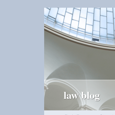
law blog
Hauptmenü