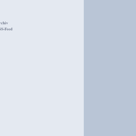
rchiv
SS-Feed