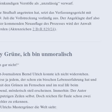
fenkundigen Verstöße als „unzulässig“ verwarf.
 Strafhaft angetreten hat, setzt das Verfassungsgericht mit
 Juli die Vollstreckung vorläufig aus. Der Angeklagte darf also
 der kommenden Neuauflage des Prozesses wird der Anwalt
werden (Aktenzeichen
2 BvR 829/24
).
y Grüne, ich bin unmoralisch
 gar nicht!“
t-Journalisten Bernd Ulrich konnte ich nicht widerstehen.
se ja jedem, der schon ein bisschen Lebenserfahrung hat und
it den Grünen im Fernsehen und im real life beim
bend, mörderisch steil erscheinen. Immerhin: Der Autor
n putzigen Zeilen selbst. Doch reichen für Faule schon zwei
ehler zu erkennen.
Ulrichs Mustergrüner die Welt sieht: