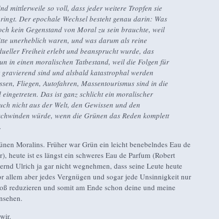
ind mittlerweile so voll, dass jeder weitere Tropfen sie
ringt. Der epochale Wechsel besteht genau darin: Was
och kein Gegenstand von Moral zu sein brauchte, weil
itte unerheblich waren, und was darum als reine
dueller Freiheit erlebt und beansprucht wurde, das
un in einen moralischen Tatbestand, weil die Folgen für
tzt gravierend sind und alsbald katastrophal werden
ssen, Fliegen, Autofahren, Massentourismus sind in die
eingetreten. Das ist ganz schlicht ein moralischer
uch nicht aus der Welt, den Gewissen und den
schwinden würde, wenn die Grünen das Reden komplett
.
rünen Moralins. Früher war Grün ein leicht benebelndes Eau de
), heute ist es längst ein schweres Eau de Parfum (Robert
ernd Ulrich ja gar nicht wegnehmen, dass seine Leute heute
or allem aber jedes Vergnügen und sogar jede Unsinnigkeit nur
oß reduzieren und somit am Ende schon deine und meine
nsehen.
wir.