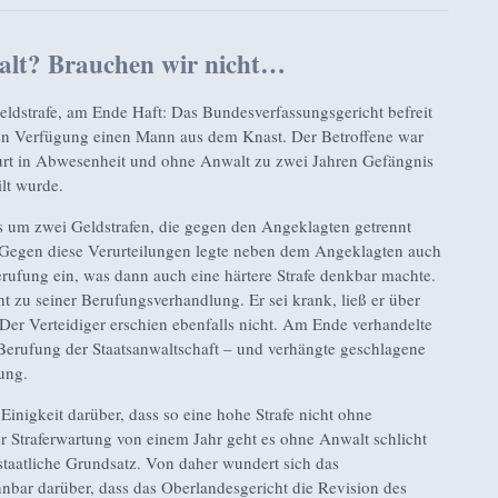
lt? Brauchen wir nicht…
ldstrafe, am Ende Haft: Das Bundesverfassungsgericht befreit
en Verfügung einen Mann aus dem Knast. Der Betroffene war
rt in Abwesenheit und ohne Anwalt zu zwei Jahren Gefängnis
lt wurde.
s um zwei Geldstrafen, die gegen den Angeklagten getrennt
Gegen diese Verurteilungen legte neben dem Angeklagten auch
erufung ein, was dann auch eine härtere Strafe denkbar machte.
 zu seiner Berufungsverhandlung. Er sei krank, ließ er über
 Der Verteidiger erschien ebenfalls nicht. Am Ende verhandelte
Berufung der Staatsanwaltschaft – und verhängte geschlagene
ung.
Einigkeit darüber, dass so eine hohe Strafe nicht ohne
er Straferwartung von einem Jahr geht es ohne Anwalt schlicht
sstaatliche Grundsatz. Von daher wundert sich das
nbar darüber, dass das Oberlandesgericht die Revision des