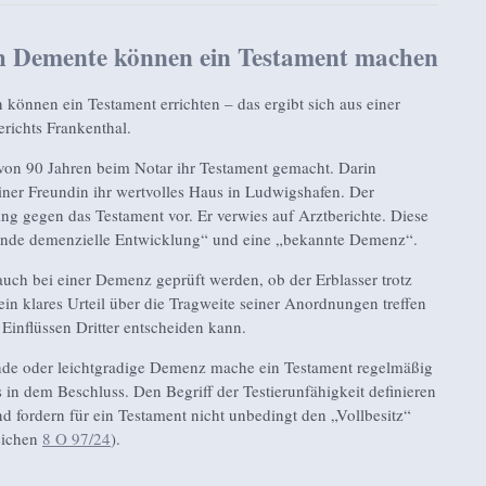
 Demente können ein Testament machen
önnen ein Testament errichten – das ergibt sich aus einer
richts Frankenthal.
 von 90 Jahren beim Notar ihr Testament gemacht. Darin
iner Freundin ihr wertvolles Haus in Ludwigshafen. Der
ing gegen das Testament vor. Er verwies auf Arztberichte. Diese
ende demenzielle Entwicklung“ und eine „bekannte Demenz“.
uch bei einer Demenz geprüft werden, ob der Erblasser trotz
in klares Urteil über die Tragweite seiner Anordnungen treffen
 Einflüssen Dritter entscheiden kann.
de oder leichtgradige Demenz mache ein Testament regelmäßig
s in dem Beschluss. Den Begriff der Testierunfähigkeit definieren
nd fordern für ein Testament nicht unbedingt den „Vollbesitz“
eichen
8 O 97/24
).