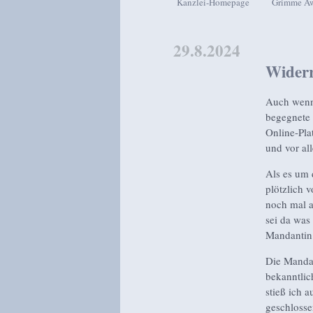
Kanzlei-Homepage
Grimme A
Zum Inhalt wechseln
Zum sekundären Inhalt wech
29.8.2024
Widerr
Auch wenn 
begegnete 
Online-Pla
und vor al
Als es um 
plötzlich 
noch mal a
sei da was
Mandantin 
Die Mandan
bekanntlic
stieß ich a
geschlosse