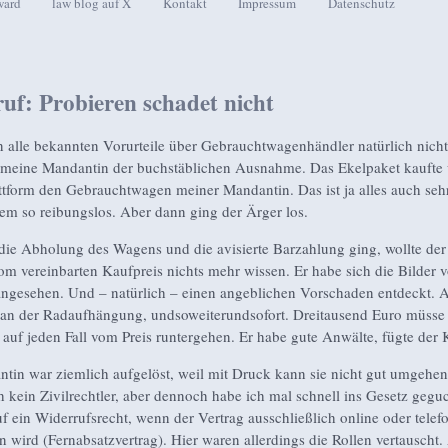
ward
law blog auf X
Kontakt
Impressum
Datenschutz
seln
uf: Probieren schadet nicht
alle bekannten Vorurteile über Gebrauchtwagenhändler natürlich nich
meine Mandantin der buchstäblichen Ausnahme. Das Ekelpaket kaufte 
ttform den Gebrauchtwagen meiner Mandantin. Das ist ja alles auch sehr
lem so reibungslos. Aber dann ging der Ärger los.
die Abholung des Wagens und die avisierte Barzahlung ging, wollte der
vom vereinbarten Kaufpreis nichts mehr wissen. Er habe sich die Bilder
ngesehen. Und – natürlich – einen angeblichen Vorschaden entdeckt.
 an der Radaufhängung, undsoweiterundsofort. Dreitausend Euro müsse
auf jeden Fall vom Preis runtergehen. Er habe gute Anwälte, fügte der 
tin war ziemlich aufgelöst, weil mit Druck kann sie nicht gut umgehen
h kein Zivilrechtler, aber dennoch habe ich mal schnell ins Gesetz geguc
uf ein Widerrufsrecht, wenn der Vertrag ausschließlich online oder telef
n wird (Fernabsatzvertrag). Hier waren allerdings die Rollen vertauscht.