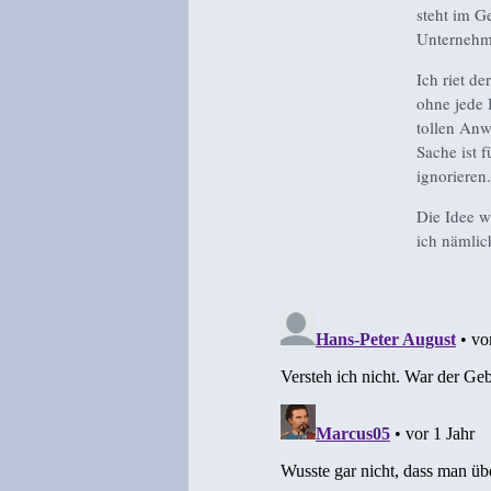
steht im G
Unternehme
Ich riet d
ohne jede 
tollen Anw
Sache ist 
ignorieren
Die Idee w
ich nämlich