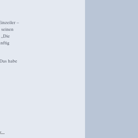
inzeiler –
 seinen
 „Die
nftig
 Das habe