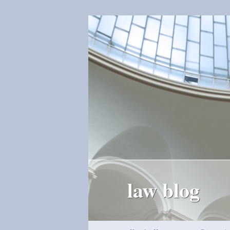
law blog
Hauptmenü