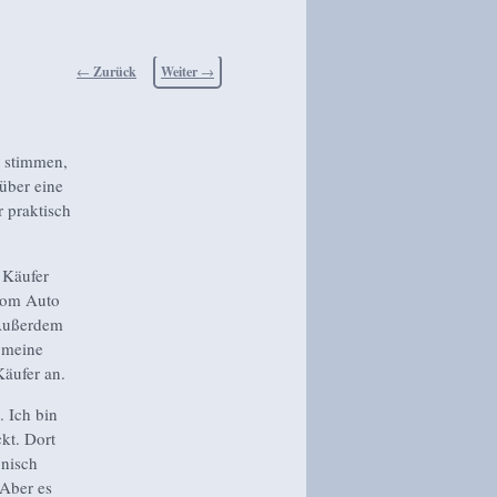
Beitragsnavigation
←
Zurück
Weiter
→
t stimmen,
über eine
 praktisch
 Käufer
 vom Auto
 Außerdem
 meine
Käufer an.
. Ich bin
kt. Dort
onisch
 Aber es