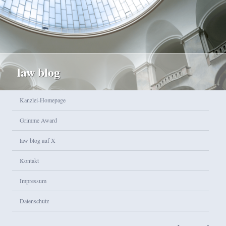
law blog
Hauptmenü
Kanzlei-Homepage
Zum Inhalt wechseln
Zum sekundären Inhalt wechseln
Grimme Award
law blog auf X
Kontakt
Impressum
Datenschutz