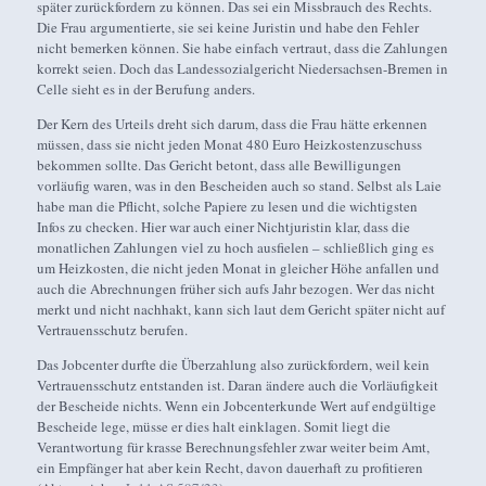
später zurückfordern zu können. Das sei ein Missbrauch des Rechts.
Die Frau argumentierte, sie sei keine Juristin und habe den Fehler
nicht bemerken können. Sie habe einfach vertraut, dass die Zahlungen
korrekt seien. Doch das Landessozialgericht Niedersachsen-Bremen in
Celle sieht es in der Berufung anders.
Der Kern des Urteils dreht sich darum, dass die Frau hätte erkennen
müssen, dass sie nicht jeden Monat 480 Euro Heizkostenzuschuss
bekommen sollte. Das Gericht betont, dass alle Bewilligungen
vorläufig waren, was in den Bescheiden auch so stand. Selbst als Laie
habe man die Pflicht, solche Papiere zu lesen und die wichtigsten
Infos zu checken. Hier war auch einer Nichtjuristin klar, dass die
monatlichen Zahlungen viel zu hoch ausfielen – schließlich ging es
um Heizkosten, die nicht jeden Monat in gleicher Höhe anfallen und
auch die Abrechnungen früher sich aufs Jahr bezogen. Wer das nicht
merkt und nicht nachhakt, kann sich laut dem Gericht später nicht auf
Vertrauensschutz berufen.
Das Jobcenter durfte die Überzahlung also zurückfordern, weil kein
Vertrauensschutz entstanden ist. Daran ändere auch die Vorläufigkeit
der Bescheide nichts. Wenn ein Jobcenterkunde Wert auf endgültige
Bescheide lege, müsse er dies halt einklagen. Somit liegt die
Verantwortung für krasse Berechnungsfehler zwar weiter beim Amt,
ein Empfänger hat aber kein Recht, davon dauerhaft zu profitieren