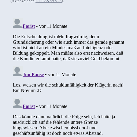
(Aktenzeichen
L 11 AS 597/23
).