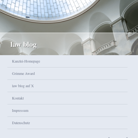
law blog
Hauptmenü
Kanzlei-Homepage
Zum Inhalt wechseln
Zum sekundären Inhalt wechseln
Grimme Award
law blog auf X
Kontakt
Impressum
Datenschutz