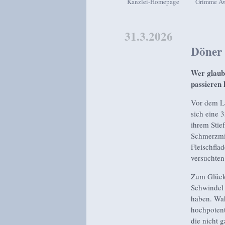
Kanzlei-Homepage
Grimme A
Zum Inhalt wechseln
Zum sekundären Inhalt wech
31.3.2026
Döner
Wer glaubt
passieren 
Vor dem L
sich eine 
ihrem Stief
Schmerzmi
Fleischfla
versuchten
Zum Glück 
Schwindel 
haben. Wah
hochpotent
die nicht 