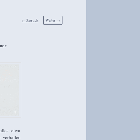
Beitragsnavigation
←
Zurück
Weiter
→
öner
alles -etwa
– verhalfen