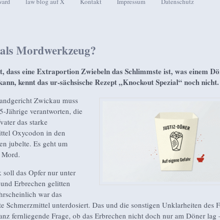
ward
law blog auf X
Kontakt
Impressum
Datenschutz
seln
 als Mordwerkzeug?
, dass eine Extraportion Zwiebeln das Schlimmste ist, was einem D
kann, kennt das ur-sächsische Rezept „Knockout Spezial“ noch nicht.
andgericht Zwickau muss
35-Jährige verantworten, die
vater das starke
ttel Oxycodon in den
den jubelte. Es geht um
 Mord.
soll das Opfer nur unter
und Erbrechen gelitten
rscheinlich war das
e Schmerzmittel unterdosiert. Das und die sonstigen Unklarheiten des F
ganz fernliegende Frage, ob das Erbrechen nicht doch nur am Döner lag 