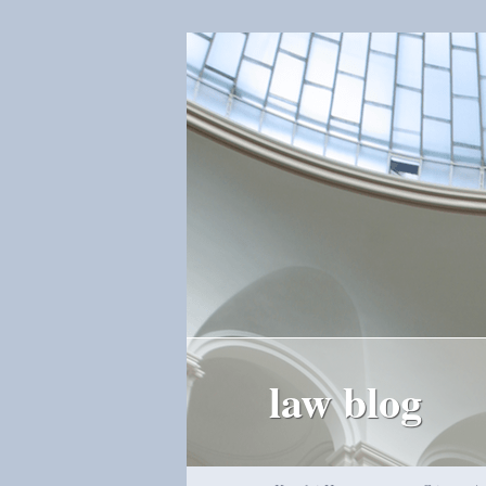
law blog
Hauptmenü