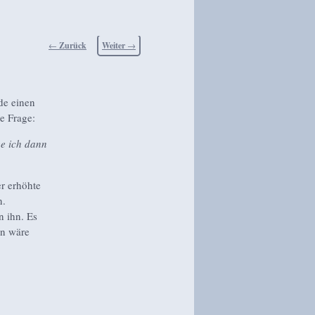
Beitragsnavigation
←
Zurück
Weiter
→
de einen
e Frage:
e ich dann
r erhöhte
n.
n ihn. Es
nn wäre