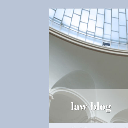
law blog
Hauptmenü