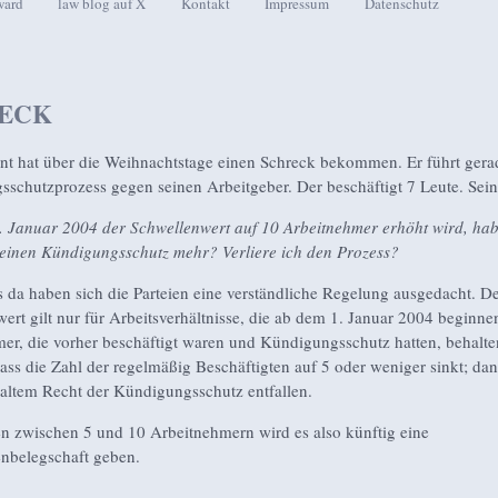
ward
law blog auf X
Kontakt
Impressum
Datenschutz
seln
ECK
t hat über die Weihnachtstage einen Schreck bekommen. Er führt gera
schutzprozess gegen seinen Arbeitgeber. Der beschäftigt 7 Leute. Sein
 Januar 2004 der Schwellenwert auf 10 Arbeitnehmer erhöht wird, hab
keinen Kündigungsschutz mehr? Verliere ich den Prozess?
 da haben sich die Parteien eine verständliche Regelung ausgedacht. De
ert gilt nur für Arbeitsverhältnisse, die ab dem 1. Januar 2004 beginne
er, die vorher beschäftigt waren und Kündigungsschutz hatten, behalte
dass die Zahl der regelmäßig Beschäftigten auf 5 oder weniger sinkt; da
altem Recht der Kündigungsschutz entfallen.
en zwischen 5 und 10 Arbeitnehmern wird es also künftig eine
nbelegschaft geben.