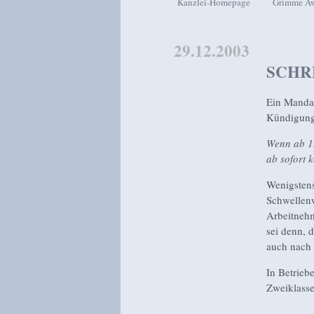
Kanzlei-Homepage
Grimme A
Zum Inhalt wechseln
Zum sekundären Inhalt wech
29.12.2003
SCHR
Ein Mandan
Kündigungs
Wenn ab 1.
ab sofort 
Wenigstens
Schwellenw
Arbeitnehm
sei denn, 
auch nach 
In Betrieb
Zweiklasse