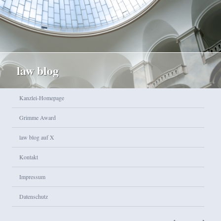
law blog
Hauptmenü
Kanzlei-Homepage
Zum Inhalt wechseln
Zum sekundären Inhalt wechseln
Grimme Award
law blog auf X
Kontakt
Impressum
Datenschutz