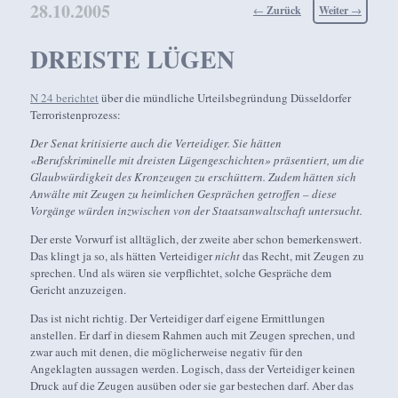
28.10.2005
Beitragsnavigation
←
Zurück
Weiter
→
DREISTE LÜGEN
N 24 berichtet
über die mündliche Urteilsbegründung Düsseldorfer
Terroristenprozess:
Der Senat kritisierte auch die Verteidiger. Sie hätten
«Berufskriminelle mit dreisten Lügengeschichten» präsentiert, um die
Glaubwürdigkeit des Kronzeugen zu erschüttern. Zudem hätten sich
Anwälte mit Zeugen zu heimlichen Gesprächen getroffen – diese
Vorgänge würden inzwischen von der Staatsanwaltschaft untersucht.
Der erste Vorwurf ist alltäglich, der zweite aber schon bemerkenswert.
Das klingt ja so, als hätten Verteidiger
nicht
das Recht, mit Zeugen zu
sprechen. Und als wären sie verpflichtet, solche Gespräche dem
Gericht anzuzeigen.
Das ist nicht richtig. Der Verteidiger darf eigene Ermittlungen
anstellen. Er darf in diesem Rahmen auch mit Zeugen sprechen, und
zwar auch mit denen, die möglicherweise negativ für den
Angeklagten aussagen werden. Logisch, dass der Verteidiger keinen
Druck auf die Zeugen ausüben oder sie gar bestechen darf. Aber das