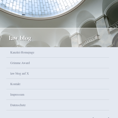
law blog
Hauptmenü
Kanzlei-Homepage
Zum Inhalt wechseln
Zum sekundären Inhalt wechseln
Grimme Award
law blog auf X
Kontakt
Impressum
Datenschutz