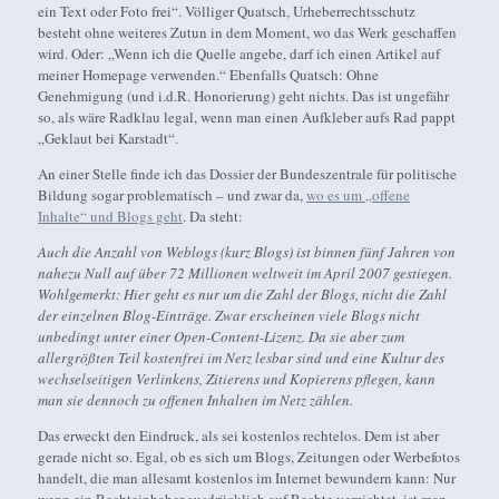
ein Text oder Foto frei“. Völliger Quatsch, Urheberrechtsschutz
besteht ohne weiteres Zutun in dem Moment, wo das Werk geschaffen
wird. Oder: „Wenn ich die Quelle angebe, darf ich einen Artikel auf
meiner Homepage verwenden.“ Ebenfalls Quatsch: Ohne
Genehmigung (und i.d.R. Honorierung) geht nichts. Das ist ungefähr
so, als wäre Radklau legal, wenn man einen Aufkleber aufs Rad pappt
„Geklaut bei Karstadt“.
An einer Stelle finde ich das Dossier der Bundeszentrale für politische
Bildung sogar problematisch – und zwar da,
wo es um „offene
Inhalte“ und Blogs geht
. Da steht:
Auch die Anzahl von Weblogs (kurz Blogs) ist binnen fünf Jahren von
nahezu Null auf über 72 Millionen weltweit im April 2007 gestiegen.
Wohlgemerkt: Hier geht es nur um die Zahl der Blogs, nicht die Zahl
der einzelnen Blog-Einträge. Zwar erscheinen viele Blogs nicht
unbedingt unter einer Open-Content-Lizenz. Da sie aber zum
allergrößten Teil kostenfrei im Netz lesbar sind und eine Kultur des
wechselseitigen Verlinkens, Zitierens und Kopierens pflegen, kann
man sie dennoch zu offenen Inhalten im Netz zählen.
Das erweckt den Eindruck, als sei kostenlos rechtelos. Dem ist aber
gerade nicht so. Egal, ob es sich um Blogs, Zeitungen oder Werbefotos
handelt, die man allesamt kostenlos im Internet bewundern kann: Nur