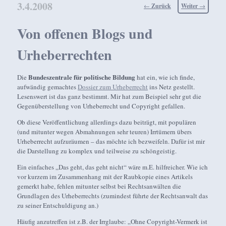
3.4.2008
Beitragsnavigation
←
Zurück
Weiter
→
Von offenen Blogs und
Urheberrechten
Bundeszentrale für politische Bildung
Die
hat ein, wie ich finde,
aufwändig gemachtes
Dossier zum Urheberrecht
ins Netz gestellt.
Lesenswert ist das ganz bestimmt. Mir hat zum Beispiel sehr gut die
Gegenüberstellung von Urheberrecht und Copyright gefallen.
Ob diese Veröffentlichung allerdings dazu beiträgt, mit populären
(und mitunter wegen Abmahnungen sehr teuren) Irrtümern übers
Urheberrecht aufzuräumen – das möchte ich bezweifeln. Dafür ist mir
die Darstellung zu komplex und teilweise zu schöngeistig.
Ein einfaches „Das geht, das geht nicht“ wäre m.E. hilfreicher. Wie ich
vor kurzem im Zusammenhang mit der Raubkopie eines Artikels
gemerkt habe, fehlen mitunter selbst bei Rechtsanwälten die
Grundlagen des Urheberrechts (zumindest führte der Rechtsanwalt das
zu seiner Entschuldigung an.)
Häufig anzutreffen ist z.B. der Irrglaube: „Ohne Copyright-Vermerk ist