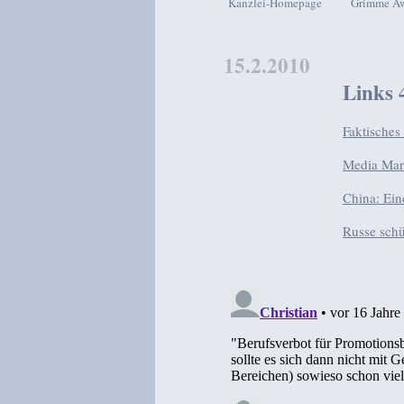
Kanzlei-Homepage
Grimme A
Zum Inhalt wechseln
Zum sekundären Inhalt wech
15.2.2010
Links 
Faktisches
Media Mark
China: Ein
Russe schü