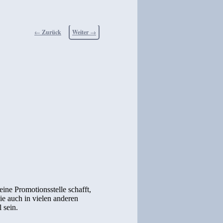
Beitragsnavigation
←
Zurück
Weiter
→