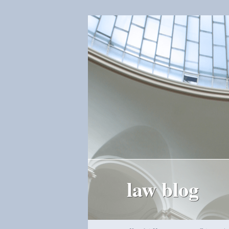
law blog
Hauptmenü