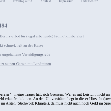
ward
law blog auf X
Kontakt
Impressum
Datenschutz
seln
484
 Berufsverbot für (legal arbeitende) Promotionsberater?
t schmeichelt an der Kasse
e ungehaltene Verteidigungsrede
tzt seinen Garten mit Landminen