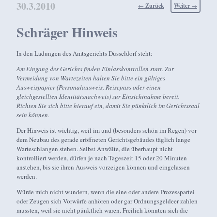
30.3.2010
Beitragsnavigation
←
Zurück
Weiter
→
Schräger Hinweis
In den Ladungen des Amtsgerichts Düsseldorf steht:
Am Eingang des Gerichts finden Einlasskontrollen statt. Zur
Vermeidung von Wartezeiten halten Sie bitte ein gültiges
Ausweispapier (Personalausweis, Reisepass oder einen
gleichgestellten Identitätsnachweis) zur Einsichtnahme bereit.
Richten Sie sich bitte hierauf ein, damit Sie pünktlich im Gerichtssaal
sein können.
Der Hinweis ist wichtig, weil im und (besonders schön im Regen) vor
dem Neubau des gerade eröffneten Gerichtsgebäudes täglich lange
Warteschlangen stehen. Selbst Anwälte, die überhaupt nicht
kontrolliert werden, dürfen je nach Tageszeit 15 oder 20 Minuten
anstehen, bis sie ihren Ausweis vorzeigen können und eingelassen
werden.
Würde mich nicht wundern, wenn die eine oder andere Prozesspartei
oder Zeugen sich Vorwürfe anhören oder gar Ordnungsgeldeer zahlen
mussten, weil sie nicht pünktlich waren. Freilich könnten sich die