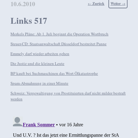
10.6.2010
Beitragsnavigation
←
Zurück
Weiter
→
Links 517
Merkels Pläne: Ab 1. Juli beginnt die Operation Wortbruch
Steuer-CD: Staatsanwaltschaft Düsseldorf bestreitet Panne
Emmely darf wieder arbeiten gehen
Die Justiz und die kleinen Leute
BP kauft bei Suchmaschinen das Wort Ölkatastrophe
Spam-Abmahnung in einer Minute
Schweiz: Vergewaltigung von Prostituierten darf nicht milder bestraft
werden