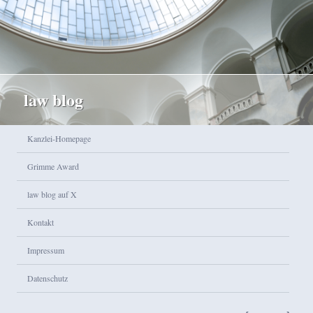
law blog
Hauptmenü
Kanzlei-Homepage
Zum Inhalt wechseln
Zum sekundären Inhalt wechseln
Grimme Award
law blog auf X
Kontakt
Impressum
Datenschutz