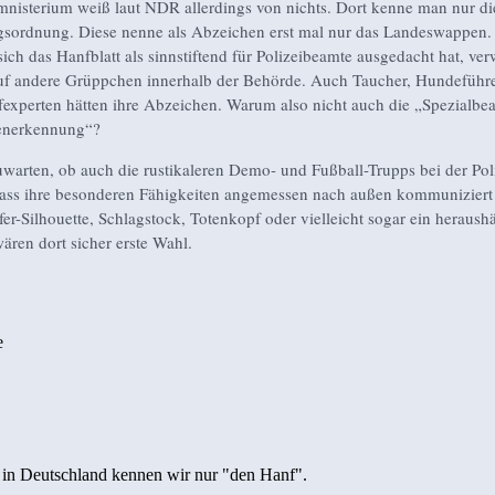
nisterium weiß laut NDR allerdings von nichts. Dort kenne man nur di
sordnung. Diese nenne als Abzeichen erst mal nur das Landeswappen. 
 sich das Hanfblatt als sinnstiftend für Polizeibeamte ausgedacht hat, ve
uf andere Grüppchen innerhalb der Behörde. Auch Taucher, Hundeführ
fexperten hätten ihre Abzeichen. Warum also nicht auch die „Spezialb
enerkennung“?
uwarten, ob auch die rustikaleren Demo- und Fußball-Trupps bei der Pol
ass ihre besonderen Fähigkeiten angemessen nach außen kommuniziert
er-Silhouette, Schlagstock, Totenkopf oder vielleicht sogar ein heraus
ären dort sicher erste Wahl.