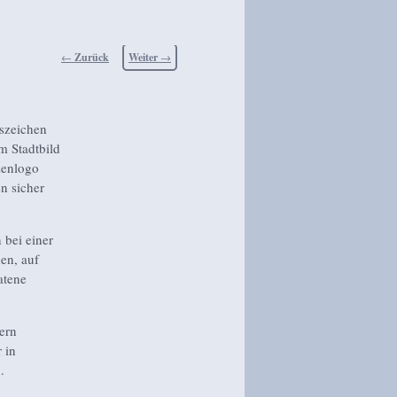
Beitragsnavigation
←
Zurück
Weiter
→
gszeichen
m Stadtbild
zenlogo
n sicher
 bei einer
en, auf
atene
dern
 in
.