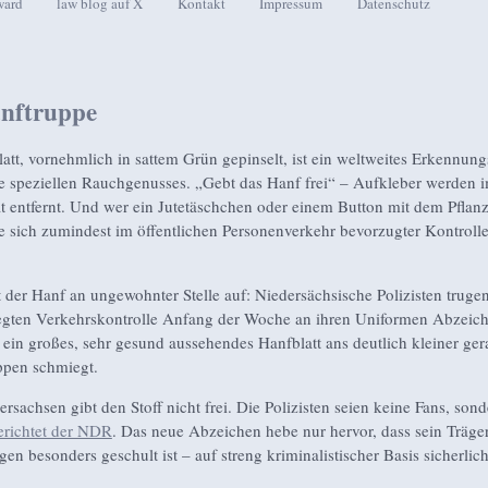
ward
law blog auf X
Kontakt
Impressum
Datenschutz
seln
nftruppe
att, vornehmlich in sattem Grün gepinselt, ist ein weltweites Erkennun
e speziellen Rauchgenusses. „Gebt das Hanf frei“ – Aufkleber werden i
tät entfernt. Und wer ein Jutetäschchen oder einem Button mit dem Pflan
fte sich zumindest im öffentlichen Personenverkehr bevorzugter Kontrolle
 der Hanf an ungewohnter Stelle auf: Niedersächsische Polizisten trugen
gten Verkehrskontrolle Anfang der Woche an ihren Uniformen Abzeich
 ein großes, sehr gesund aussehendes Hanfblatt ans deutlich kleiner ger
pen schmiegt.
rsachsen gibt den Stoff nicht frei. Die Polizisten seien keine Fans, son
erichtet der NDR
. Das neue Abzeichen hebe nur hervor, dass sein Träger
en besonders geschult ist – auf streng kriminalistischer Basis sicherlich