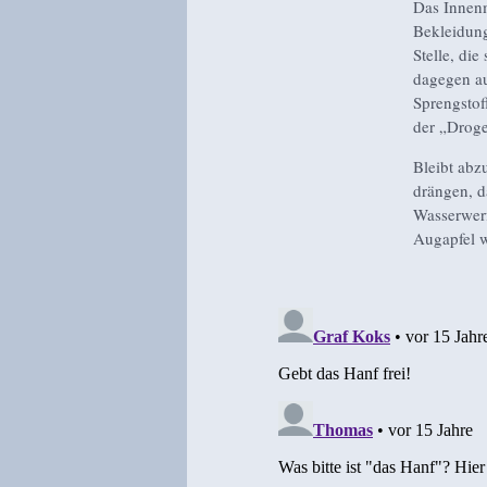
Das Innenm
Bekleidung
Stelle, die
dagegen a
Sprengstof
der „Drog
Bleibt abz
drängen, d
Wasserwerf
Augapfel w