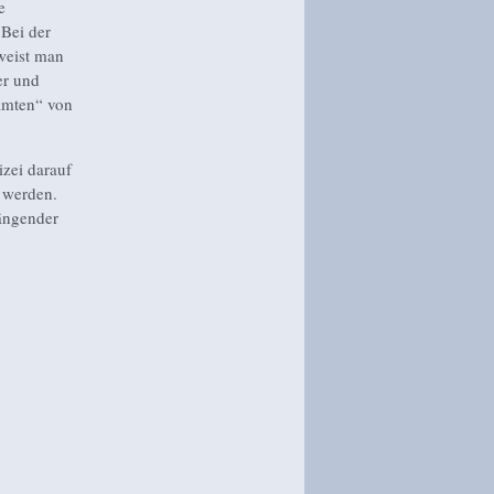
e
Bei der
rweist man
er und
eamten“ von
izei darauf
 werden.
hängender