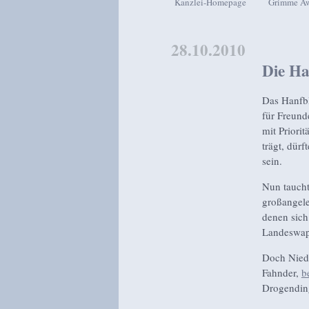
Kanzlei-Homepage
Grimme A
Zum Inhalt wechseln
Zum sekundären Inhalt wech
28.10.2010
Die Ha
Das Hanfbl
für Freund
mit Priori
trägt, dür
sein.
Nun taucht
großangele
denen sich
Landeswap
Doch Niede
Fahnder,
b
Drogending