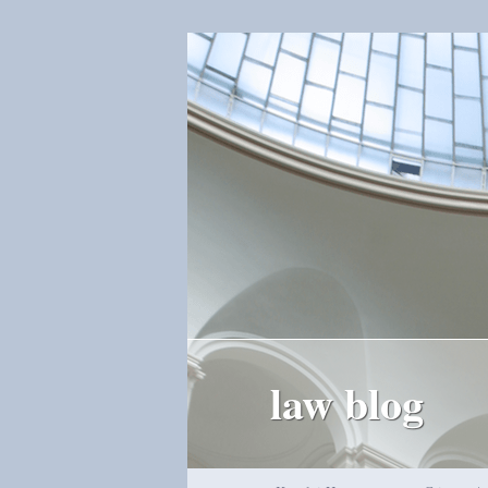
law blog
Hauptmenü