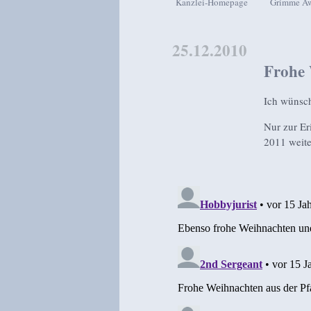
Kanzlei-Homepage
Grimme A
Zum Inhalt wechseln
Zum sekundären Inhalt wech
25.12.2010
Frohe
Ich wünsch
Nur zur Er
2011 weite