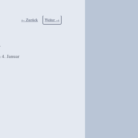
Beitragsnavigation
←
Zurück
Weiter
→
.
 4. Januar