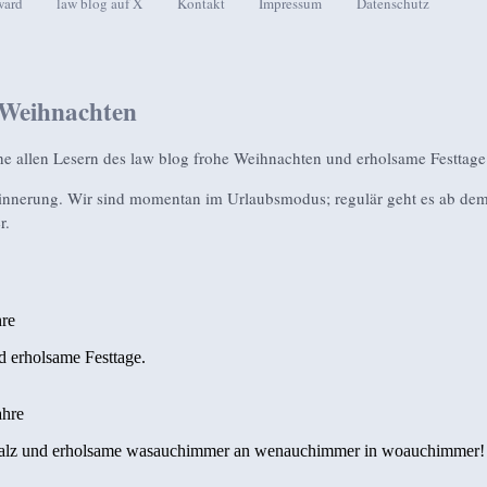
ward
law blog auf X
Kontakt
Impressum
Datenschutz
seln
 Weihnachten
e allen Lesern des law blog frohe Weihnachten und erholsame Festtage
innerung. Wir sind momentan im Urlaubsmodus; regulär geht es ab dem
r.