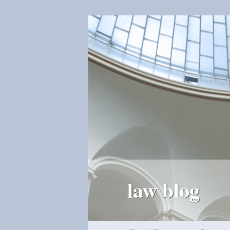
law blog
Hauptmenü