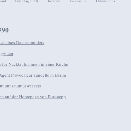
ward
law blog auf X
Kontakt
Impressum
Datenschutz
seln
590
sse eines Datensammlers
Ägypten
n für Nacktaufnahmen in einer Kirche
 Agent Provocateur zündelte in Berlin
uuuuusauuuusweeeeis
n auf der Homepage von Euronepp