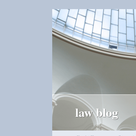
law blog
Hauptmenü