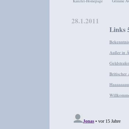
Kanzlei-Homepage
Grimme A
Zum Inhalt wechseln
Zum sekundären Inhalt wech
28.1.2011
Links 
Bekenntni
Außer in 
Geldstrafe
Britischer
Haaaaaaau
Willkomme