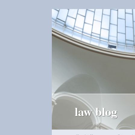
law blog
Hauptmenü