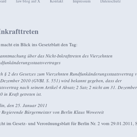
ward
law blog auf X
Kontakt
Impressum
Datenschutz
seln
Inkrafttreten
acht ein Blick ins Gesetzblatt den Tag:
anntmachung über das Nicht-Inkrafttreten des Vierzehnten
dfunkänderungsstaatsvertrages
h § 2 des Gesetzes zum Vierzehnten Rundfunkänderungsstaatsvertrag 
 Dezember 2010 (GVBI. S. 551) wird bekannt gegeben, dass der
atsvertrag nach seinem Artikel 4 Absatz 2 Satz 2 nicht am 31. Dezember
0 in Kraft getreten ist.
lin, den 25. Januar 2011
 Regierende Bürgermeister von Berlin Klaus Wowereit
icht im Gesetz- und Verordnungsblatt für Berlin Nr. 2 vom 29.01.2011, S