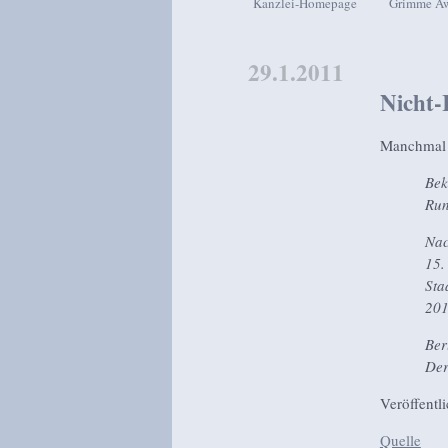
Kanzlei-Homepage
Grimme A
Zum Inhalt wechseln
Zum sekundären Inhalt wech
29.1.2011
Nicht-
Manchmal m
Bek
Run
Nac
15.
Sta
201
Ber
Der
Veröffentl
Quelle