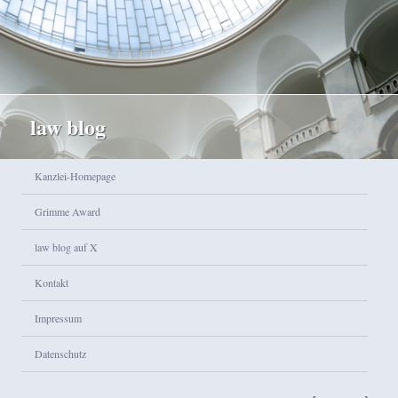
law blog
Hauptmenü
Kanzlei-Homepage
Zum Inhalt wechseln
Zum sekundären Inhalt wechseln
Grimme Award
law blog auf X
Kontakt
Impressum
Datenschutz