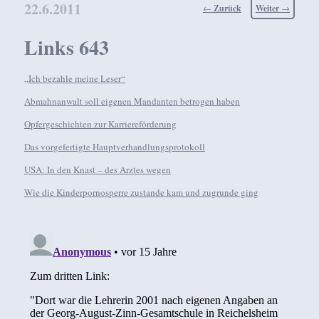
22.6.2011
Beitragsnavigation
←
Zurück
Weiter
→
Links 643
„Ich bezahle meine Leser“
Abmahnanwalt soll eigenen Mandanten betrogen haben
Opfergeschichten zur Karriereförderung
Das vorgefertigte Hauptverhandlungsprotokoll
USA: In den Knast – des Arztes wegen
Wie die Kinderpornosperre zustande kam und zugrunde ging