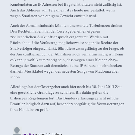
Kundendaten zu IP-Adressen bei Bagatellstraftaten nicht zulässig ist.
Auch das Abhören von Telefonen ist ja heute nur gestattet, wenn
wegen Straftaten von einigem Gewicht ermittelt wird.
Auch der Abmahnindustrie könnten unerwartete Turbulenzen drohen.
Den Rechteinhabern hat der Gesetzgeber einen eigenen
zivilrechtlichen Auskunftsanspruch eingeräumt. Werden mit
Rücksicht auf die Verfassung möglicherweise sogar die Rechte der
Strafverfolger eingeschränkt, führt diese zwangsläufig zu der Frage, ob
der Auskunftsanspruch der Abmahner noch verhältnismäßig ist. Denn
es kann ja wohl kaum richtig sein, dass wegen eines kleinen ebay-
Betrugs der Staatsanwalt demnächst keine IP-Adressen mehr checken
darf, ein Musiklabel wegen des neuesten Songs von Madonna aber
schon.
Allerdings hat der Gesetzgeber auch hier noch bis 30. Juni 2013 Zeit,
eine gesetzliche Grundlage zu schaffen. Bis dahin gelten die
bisherigen Regelungen fort. Das Bundesverfassungsgericht ruft die
Ermittler lediglich dazu auf, besonders sorgfältig die Voraussetzungen
ihres Handelns zu prüfen.