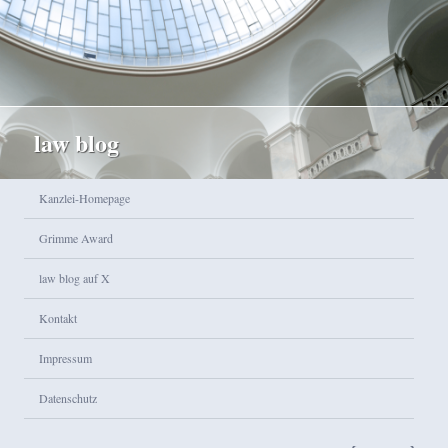
law blog
Hauptmenü
Kanzlei-Homepage
Zum Inhalt wechseln
Zum sekundären Inhalt wechseln
Grimme Award
law blog auf X
Kontakt
Impressum
Datenschutz