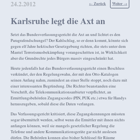
24.2.2012
Beitragsnavigation
←
Zurück
Weiter
→
Karlsruhe legt die Axt an
Setzt das Bundesverfassungsgericht die Axt an und lichtet es den
Paragrafendschungel? Der Kahlschlag, so er denn kommt, könnte sich
gegen elf Jahre hektischer Gesetzgebung richten, die stets unter dem
Mantel Terrorismusbekämpfung vorangeschritten ist, in Wirklichkeit
aber die Grundrechte jedes Bürgers massiv eingeschränkt hat.
Heute jedenfalls hat das Bundesverfassungsgericht einen Beschluss
verkündet, der den Regelungswahn, der mit den Otto-Katalogen
seinen Anfang nahm, zumindest an einer Stelle stoppt, noch dazu mit
einer interessanten Begründung. Die Richter beanstanden eine
Vorschrift, die Telekommunikationsanbieter verpflichtet, an
Ermittlungsbehörden Zugangscodes (PIN, PUK etc.) etwa für Handys
herauszugeben, sobald diese die Daten verlangen.
Das Verfassungsgericht kritisiert, diese Zugangskennungen müssten
sogar übermittelt werden, selbst wenn die Ermittler mit ihnen nichts
anfangen können, weil sie mangels gesetzlicher Regelung die
Telefone und andere Kommunikationsgeräte gar nicht auslesen
dürfen. Die Behörden konnen also bisher Schlüssel für Räume