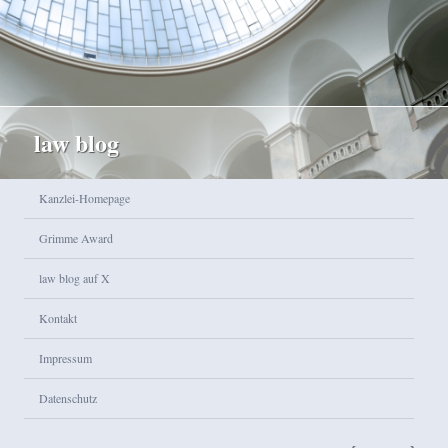
law blog
Hauptmenü
Kanzlei-Homepage
Zum Inhalt wechseln
Zum sekundären Inhalt wechseln
Grimme Award
law blog auf X
Kontakt
Impressum
Datenschutz