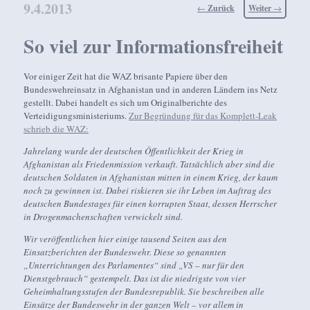
9.4.2013
Beitragsnavigation
←
Zurück
Weiter
→
So viel zur Informationsfreiheit
Vor einiger Zeit hat die WAZ brisante Papiere über den
Bundeswehreinsatz in Afghanistan und in anderen Ländern ins Netz
gestellt. Dabei handelt es sich um Originalberichte des
Verteidigungsministeriums.
Zur Begründung für das Komplett-Leak
schrieb die WAZ:
Jahrelang wurde der deutschen Öffentlichkeit der Krieg in
Afghanistan als Friedenmission verkauft. Tatsächlich aber sind die
deutschen Soldaten in Afghanistan mitten in einem Krieg, der kaum
noch zu gewinnen ist. Dabei riskieren sie ihr Leben im Auftrag des
deutschen Bundestages für einen korrupten Staat, dessen Herrscher
in Drogenmachenschaften verwickelt sind.
Wir veröffentlichen hier einige tausend Seiten aus den
Einsatzberichten der Bundeswehr. Diese so genannten
„Unterrichtungen des Parlamentes“ sind „VS – nur für den
Dienstgebrauch“ gestempelt. Das ist die niedrigste von vier
Geheimhaltungsstufen der Bundesrepublik. Sie beschreiben alle
Einsätze der Bundeswehr in der ganzen Welt – vor allem in