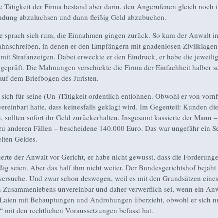
he Tätigkeit der Firma bestand aber darin, den Angerufenen gleich noch i
ndung abzuluchsen und dann fleißig Geld abzubuchen.
 sprach sich rum, die Einnahmen gingen zurück. So kam der Anwalt ins
hnschreiben, in denen er den Empfängern mit gnadenlosen Zivilklagen
mit Strafanzeigen. Dabei erweckte er den Eindruck, er habe die jeweili
geprüft. Die Mahnungen verschickte die Firma der Einfachheit halber se
 auf dem Briefbogen des Juristen.
ß sich für seine (Un-)Tätigkeit ordentlich entlohnen. Obwohl er von vorn
vereinbart hatte, dass keinesfalls geklagt wird. Im Gegenteil: Kunden di
 sollten sofort ihr Geld zurückerhalten. Insgesamt kassierte der Mann –
zu anderen Fällen – bescheidene 140.000 Euro. Das war ungefähr ein Se
lten Geldes.
erte der Anwalt vor Gericht, er habe nicht gewusst, dass die Forderung
ig seien. Aber das half ihm nicht weiter. Der Bundesgerichtshof bejaht 
ersuche. Und zwar schon deswegen, weil es mit den Grundsätzen eine
 Zusammenlebens unvereinbar und daher verwerflich sei, wenn ein Anw
e Laien mit Behauptungen und Androhungen überzieht, obwohl er sich n
“ mit den rechtlichen Voraussetzungen befasst hat.