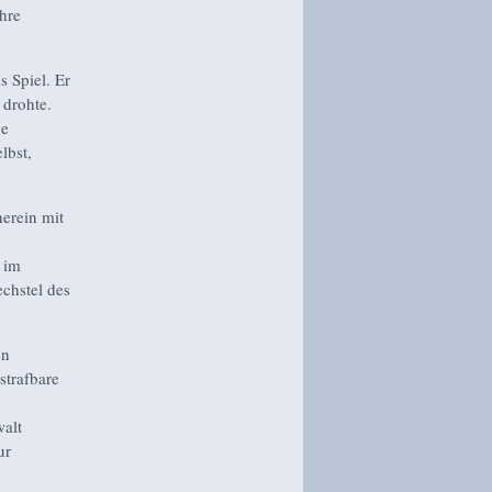
hre
 Spiel. Er
 drohte.
ge
lbst,
herein mit
e
 im
chstel des
en
strafbare
s
alt
ur