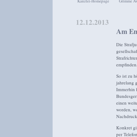
Kanzlei-Homepage
Grimme A
Zum Inhalt wechseln
Zum sekundären Inhalt wech
12.12.2013
Am End
Die Strafj
gesellscha
Strafricht
empfinden
So ist zu 
jahrelang 
Immerhin h
Bundesgeric
einen weit
worden, we
Nachdruck 
Konkret gi
per Telefo