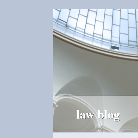
law blog
Hauptmenü