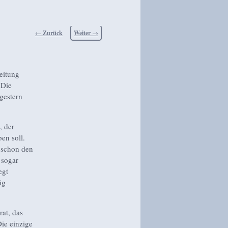
Beitragsnavigation
←
Zurück
Weiter
→
eitung
 Die
gestern
, der
en soll.
h schon den
 sogar
egt
ig
rat, das
Die einzige