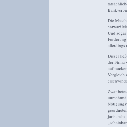
tatsächlic
Bankverbi
Die Masche
entwarf Ma
Und sogar 
Forderung 
allerdings
Dieser lie
der Firma 
aufmucken,
Vergleich 
erschwinde
Zwar beteu
unrechtmäß
Nötigungsv
geordneten
juristisch
„scheinbar