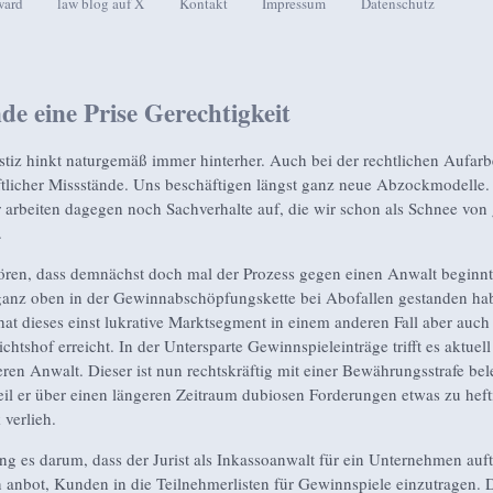
ward
law blog auf X
Kontakt
Impressum
Datenschutz
seln
e eine Prise Gerechtigkeit
ustiz hinkt naturgemäß immer hinterher. Auch bei der rechtlichen Aufarb
ftlicher Missstände. Uns beschäftigen längst ganz neue Abzockmodelle.
er arbeiten dagegen noch Sachverhalte auf, die wir schon als Schnee von 
.
hören, dass demnächst doch mal der Prozess gegen einen Anwalt beginnt
ganz oben in der Gewinnabschöpfungskette bei Abofallen gestanden hab
at dieses einst lukrative Marktsegment in einem anderen Fall aber auc
htshof erreicht. In der Untersparte Gewinnspieleinträge trifft es aktuell
eren Anwalt. Dieser ist nun rechtskräftig mit einer Bewährungsstrafe bel
il er über einen längeren Zeitraum dubiosen Forderungen etwas zu heft
verlieh.
ng es darum, dass der Jurist als Inkassoanwalt für ein Unternehmen auft
n anbot, Kunden in die Teilnehmerlisten für Gewinnspiele einzutragen. 