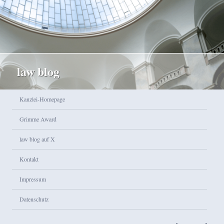
law blog
Hauptmenü
Kanzlei-Homepage
Zum Inhalt wechseln
Zum sekundären Inhalt wechseln
Grimme Award
law blog auf X
Kontakt
Impressum
Datenschutz