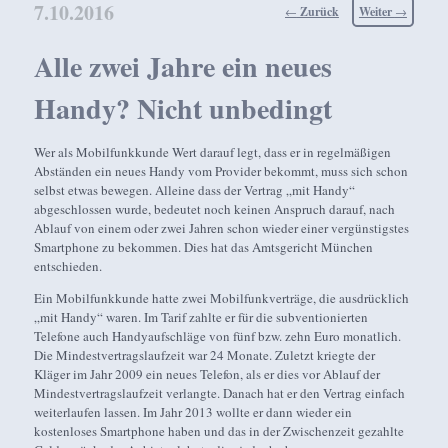
7.10.2016
Beitragsnavigation
←
Zurück
Weiter
→
Alle zwei Jahre ein neues
Handy? Nicht unbedingt
Wer als Mobilfunkkunde Wert darauf legt, dass er in regelmäßigen
Abständen ein neues Handy vom Provider bekommt, muss sich schon
selbst etwas bewegen. Alleine dass der Vertrag „mit Handy“
abgeschlossen wurde, bedeutet noch keinen Anspruch darauf, nach
Ablauf von einem oder zwei Jahren schon wieder einer vergünstigstes
Smartphone zu bekommen. Dies hat das Amtsgericht München
entschieden.
Ein Mobilfunkkunde hatte zwei Mobilfunkverträge, die ausdrücklich
„mit Handy“ waren. Im Tarif zahlte er für die subventionierten
Telefone auch Handyaufschläge von fünf bzw. zehn Euro monatlich.
Die Mindestvertragslaufzeit war 24 Monate. Zuletzt kriegte der
Kläger im Jahr 2009 ein neues Telefon, als er dies vor Ablauf der
Mindestvertragslaufzeit verlangte. Danach hat er den Vertrag einfach
weiterlaufen lassen. Im Jahr 2013 wollte er dann wieder ein
kostenloses Smartphone haben und das in der Zwischenzeit gezahlte