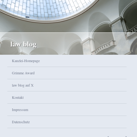
law blog
Hauptmenü
Kanzlei-Homepage
Zum Inhalt wechseln
Zum sekundären Inhalt wechseln
Grimme Award
law blog auf X
Kontakt
Impressum
Datenschutz