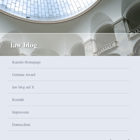
law blog
Hauptmenü
Kanzlei-Homepage
Zum Inhalt wechseln
Zum sekundären Inhalt wechseln
Grimme Award
law blog auf X
Kontakt
Impressum
Datenschutz