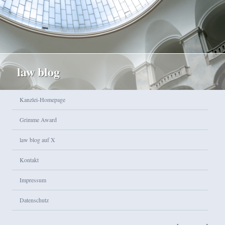
law blog
Hauptmenü
Kanzlei-Homepage
Zum Inhalt wechseln
Zum sekundären Inhalt wechseln
Grimme Award
law blog auf X
Kontakt
Impressum
Datenschutz