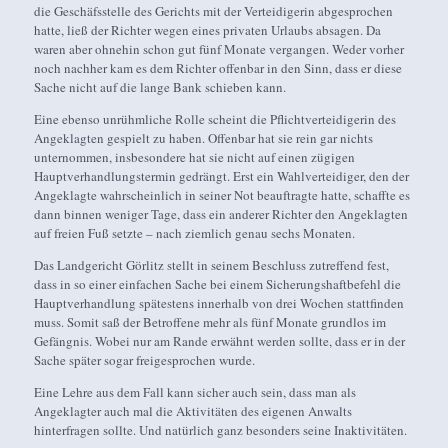
die Geschäfsstelle des Gerichts mit der Verteidigerin abgesprochen
hatte, ließ der Richter wegen eines privaten Urlaubs absagen. Da
waren aber ohnehin schon gut fünf Monate vergangen. Weder vorher
noch nachher kam es dem Richter offenbar in den Sinn, dass er diese
Sache nicht auf die lange Bank schieben kann.
Eine ebenso unrühmliche Rolle scheint die Pflichtverteidigerin des
Angeklagten gespielt zu haben. Offenbar hat sie rein gar nichts
unternommen, insbesondere hat sie nicht auf einen zügigen
Hauptverhandlungstermin gedrängt. Erst ein Wahlverteidiger, den der
Angeklagte wahrscheinlich in seiner Not beauftragte hatte, schaffte es
dann binnen weniger Tage, dass ein anderer Richter den Angeklagten
auf freien Fuß setzte – nach ziemlich genau sechs Monaten.
Das Landgericht Görlitz stellt in seinem Beschluss zutreffend fest,
dass in so einer einfachen Sache bei einem Sicherungshaftbefehl die
Hauptverhandlung spätestens innerhalb von drei Wochen stattfinden
muss. Somit saß der Betroffene mehr als fünf Monate grundlos im
Gefängnis. Wobei nur am Rande erwähnt werden sollte, dass er in der
Sache später sogar freigesprochen wurde.
Eine Lehre aus dem Fall kann sicher auch sein, dass man als
Angeklagter auch mal die Aktivitäten des eigenen Anwalts
hinterfragen sollte. Und natürlich ganz besonders seine Inaktivitäten.