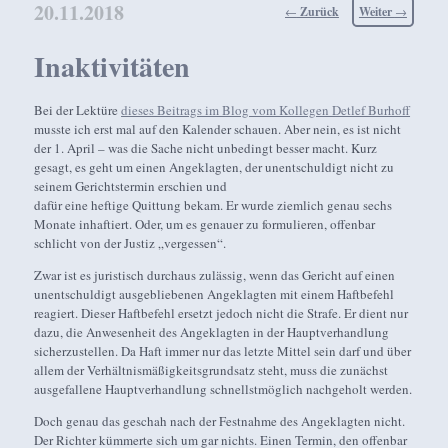
20.11.2018
Beitragsnavigation
←
Zurück
Weiter
→
Inaktivitäten
Bei der Lektüre
dieses Beitrags im Blog vom Kollegen Detlef Burhoff
musste ich erst mal auf den Kalender schauen. Aber nein, es ist nicht
der 1. April – was die Sache nicht unbedingt besser macht. Kurz
gesagt, es geht um einen Angeklagten, der unentschuldigt nicht zu
seinem Gerichtstermin erschien und
dafür eine heftige Quittung bekam. Er wurde ziemlich genau sechs
Monate inhaftiert. Oder, um es genauer zu formulieren, offenbar
schlicht von der Justiz „vergessen“.
Zwar ist es juristisch durchaus zulässig, wenn das Gericht auf einen
unentschuldigt ausgebliebenen Angeklagten mit einem Haftbefehl
reagiert. Dieser Haftbefehl ersetzt jedoch nicht die Strafe. Er dient nur
dazu, die Anwesenheit des Angeklagten in der Hauptverhandlung
sicherzustellen. Da Haft immer nur das letzte Mittel sein darf und über
allem der Verhältnismäßigkeitsgrundsatz steht, muss die zunächst
ausgefallene Hauptverhandlung schnellstmöglich nachgeholt werden.
Doch genau das geschah nach der Festnahme des Angeklagten nicht.
Der Richter kümmerte sich um gar nichts. Einen Termin, den offenbar