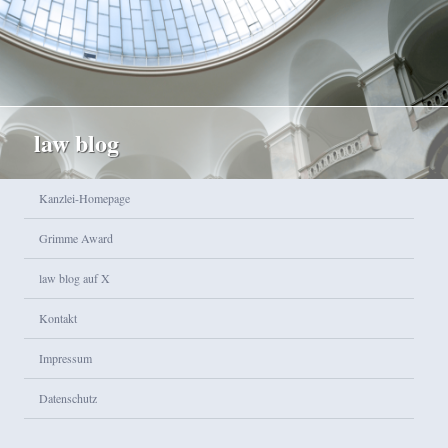
law blog
Hauptmenü
Kanzlei-Homepage
Zum Inhalt wechseln
Zum sekundären Inhalt wechseln
Grimme Award
law blog auf X
Kontakt
Impressum
Datenschutz