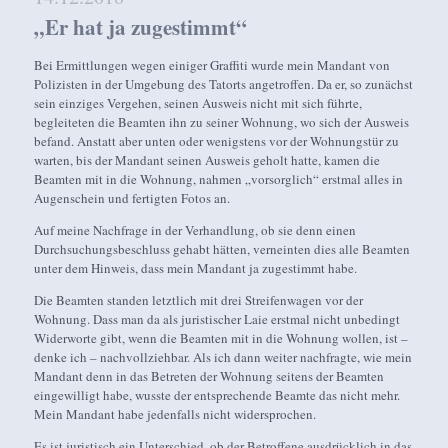
„Er hat ja zugestimmt“
Bei Ermittlungen wegen einiger Graffiti wurde mein Mandant von
Polizisten in der Umgebung des Tatorts angetroffen. Da er, so zunächst
sein einziges Vergehen, seinen Ausweis nicht mit sich führte,
begleiteten die Beamten ihn zu seiner Wohnung, wo sich der Ausweis
befand. Anstatt aber unten oder wenigstens vor der Wohnungstür zu
warten, bis der Mandant seinen Ausweis geholt hatte, kamen die
Beamten mit in die Wohnung, nahmen „vorsorglich“ erstmal alles in
Augenschein und fertigten Fotos an.
Auf meine Nachfrage in der Verhandlung, ob sie denn einen
Durchsuchungsbeschluss gehabt hätten, verneinten dies alle Beamten
unter dem Hinweis, dass mein Mandant ja zugestimmt habe.
Die Beamten standen letztlich mit drei Streifenwagen vor der
Wohnung. Dass man da als juristischer Laie erstmal nicht unbedingt
Widerworte gibt, wenn die Beamten mit in die Wohnung wollen, ist –
denke ich – nachvollziehbar. Als ich dann weiter nachfragte, wie mein
Mandant denn in das Betreten der Wohnung seitens der Beamten
eingewilligt habe, wusste der entsprechende Beamte das nicht mehr.
Mein Mandant habe jedenfalls nicht widersprochen.
Es ist juristisch ein Unterschied, ob der Betroffene ausdrücklich in das