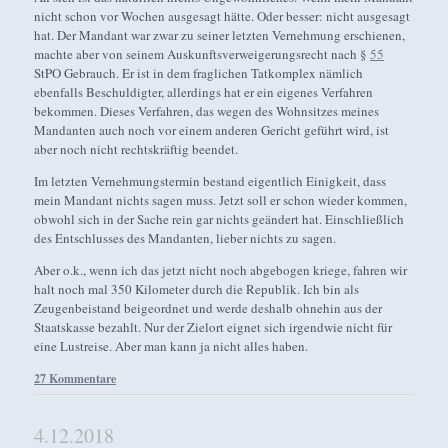
nicht schon vor Wochen ausgesagt hätte. Oder besser: nicht ausgesagt
hat. Der Mandant war zwar zu seiner letzten Vernehmung erschienen,
machte aber von seinem Auskunftsverweigerungsrecht nach §
55
StPO Gebrauch. Er ist in dem fraglichen Tatkomplex nämlich
ebenfalls Beschuldigter, allerdings hat er ein eigenes Verfahren
bekommen. Dieses Verfahren, das wegen des Wohnsitzes meines
Mandanten auch noch vor einem anderen Gericht geführt wird, ist
aber noch nicht rechtskräftig beendet.
Im letzten Vernehmungstermin bestand eigentlich Einigkeit, dass
mein Mandant nichts sagen muss. Jetzt soll er schon wieder kommen,
obwohl sich in der Sache rein gar nichts geändert hat. Einschließlich
des Entschlusses des Mandanten, lieber nichts zu sagen.
Aber o.k., wenn ich das jetzt nicht noch abgebogen kriege, fahren wir
halt noch mal 350 Kilometer durch die Republik. Ich bin als
Zeugenbeistand beigeordnet und werde deshalb ohnehin aus der
Staatskasse bezahlt. Nur der Zielort eignet sich irgendwie nicht für
eine Lustreise. Aber man kann ja nicht alles haben.
27 Kommentare
4.12.2018