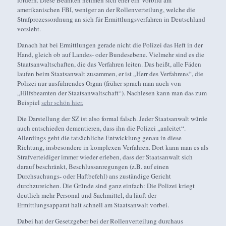
amerikanischen FBI, weniger an der Rollenverteilung, welche die
Strafprozessordnung an sich für Ermittlungsverfahren in Deutschland
vorsieht.
Danach hat bei Ermittlungen gerade nicht die Polizei das Heft in der
Hand, gleich ob auf Landes- oder Bundesebene. Vielmehr sind es die
Staatsanwaltschaften, die das Verfahren leiten. Das heißt, alle Fäden
laufen beim Staatsanwalt zusammen, er ist „Herr des Verfahrens“, die
Polizei nur ausführendes Organ (früher sprach man auch von
„Hilfsbeamten der Staatsanwaltschaft“). Nachlesen kann man das zum
Beispiel
sehr schön hier.
Die Darstellung der SZ ist also formal falsch. Jeder Staatsanwalt würde
auch entschieden dementieren, dass ihn die Polizei „anleitet“.
Allerdings geht die tatsächliche Entwicklung genau in diese
Richtung, insbesondere in komplexen Verfahren. Dort kann man es als
Strafverteidiger immer wieder erleben, dass der Staatsanwalt sich
darauf beschränkt, Beschlussanregungen (z.B. auf einen
Durchsuchungs- oder Haftbefehl) ans zuständige Gericht
durchzureichen. Die Gründe sind ganz einfach: Die Polizei kriegt
deutlich mehr Personal und Sachmittel, da läuft der
Ermittlungsapparat halt schnell am Staatsanwalt vorbei.
Dabei hat der Gesetzgeber bei der Rollenverteilung durchaus