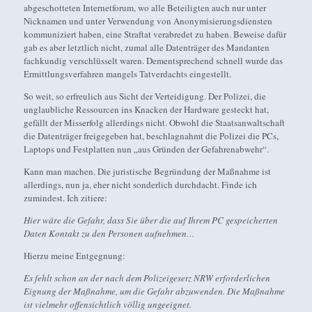
abgeschotteten Internetforum, wo alle Beteiligten auch nur unter
Nicknamen und unter Verwendung von Anonymisierungsdiensten
kommuniziert haben, eine Straftat verabredet zu haben. Beweise dafür
gab es aber letztlich nicht, zumal alle Datenträger des Mandanten
fachkundig verschlüsselt waren. Dementsprechend schnell wurde das
Ermittlungsverfahren mangels Tatverdachts eingestellt.
So weit, so erfreulich aus Sicht der Verteidigung. Der Polizei, die
unglaubliche Ressourcen ins Knacken der Hardware gesteckt hat,
gefällt der Misserfolg allerdings nicht. Obwohl die Staatsanwaltschaft
die Datenträger freigegeben hat, beschlagnahmt die Polizei die PCs,
Laptops und Festplatten nun „aus Gründen der Gefahrenabwehr“.
Kann man machen. Die juristische Begründung der Maßnahme ist
allerdings, nun ja, eher nicht sonderlich durchdacht. Finde ich
zumindest. Ich zitiere:
Hier wäre die Gefahr, dass Sie über die auf Ihrem PC gespeicherten
Daten Kontakt zu den Personen aufnehmen…
Hierzu meine Entgegnung:
Es fehlt schon an der nach dem Polizeigesetz NRW erforderlichen
Eignung der Maßnahme, um die Gefahr abzuwenden. Die Maßnahme
ist vielmehr offensichtlich völlig ungeeignet.