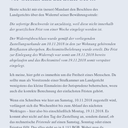
Heute schickt mir ein (neuer) Mandant den Beschluss des
Landgerichts über den Widerruf seiner Bewährungsstrafe:
Die sofortige Beschwerde ist unzulässig, weil diese nicht innerhalb
der gesetzlichen Frist von einer Woche eingelegt worden ist.
Der Widerrufsbeschluss wurde gemäß der vorliegenden
Zustellungsurkunde am 10.11.2018 in den zur Wohnung gehörenden
Briefkasten übergeben. Rechtsmittelbelehrung wurde erteilt. Die Frist
zur Einlegung des Widerrufs war somit am 18.11.2018 bereits
abgelaufen und das Rechtsmittel vom 19.11.2018 somit verspätet
eingelegt.
Ich meine, hier geht es immerhin um die Freiheit eines Menschen. Da
sollte man als Vorsitzende einer Strafkammer am Landgericht
wenigstens das kleine Einmaleins der Jurisprudenz beherrschen, wozu
auch die korrekte Berechnung der einfachsten Fristen gehört.
Wenn ein Schreiben wie hier am Samstag, 10.11.2018 zugestellt wird,
verlängert sich die Wochenfrist bis zum Ablauf des nächsten
Werktages – hier also bis einschließlich Montag, 19.11.2018. Es
kommt aber nicht auf den Tag der Zustellung an, sondern darauf, ob
das rechnerische
Fristende
auf einen Samstag, Sonntag oder einen
Feiertag fällt. Das alles steht so in §
193
BGB. Wobei man da