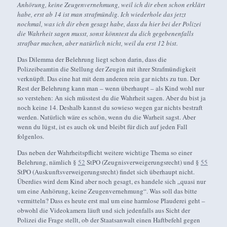
Anhörung, keine Zeugenvernehmung, weil ich dir eben schon erklärt
habe, erst ab 14 ist man strafmündig. Ich wiederhole das jetzt
nochmal, was ich dir eben gesagt habe, dass du hier bei der Polizei
die Wahrheit sagen musst, sonst könntest du dich gegebenenfalls
strafbar machen, aber natürlich nicht, weil du erst 12 bist.
Das Dilemma der Belehrung liegt schon darin, dass die
Polizeibeamtin die Stellung der Zeugin mit ihrer Strafmündigkeit
verknüpft. Das eine hat mit dem anderen rein gar nichts zu tun. Der
Rest der Belehrung kann man – wenn überhaupt – als Kind wohl nur
so verstehen: An sich müsstest du die Wahrheit sagen. Aber du bist ja
noch keine 14. Deshalb kannst du sowieso wegen gar nichts bestraft
werden. Natürlich wäre es schön, wenn du die Warheit sagst. Aber
wenn du lügst, ist es auch ok und bleibt für dich auf jeden Fall
folgenlos.
Das neben der Wahrheitspflicht weitere wichtige Thema so einer
Belehrung, nämlich §
52
StPO (Zeugnisverweigerungsrecht) und §
55
StPO (Auskunftsverweigerungsrecht) findet sich überhaupt nicht.
Überdies wird dem Kind aber noch gesagt, es handele sich „quasi nur
um eine Anhörung, keine Zeugenvernehmung“. Was soll das bitte
vermitteln? Dass es heute erst mal um eine harmlose Plauderei geht –
obwohl die Videokamera läuft und sich jedenfalls aus Sicht der
Polizei die Frage stellt, ob der Staatsanwalt einen Haftbefehl gegen