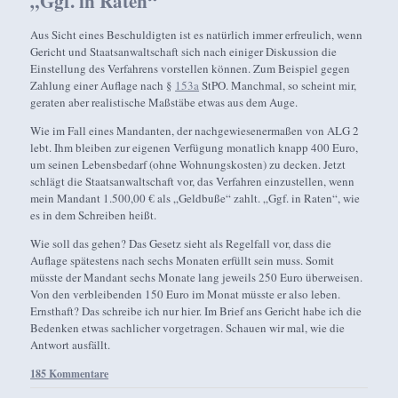
„Ggf. in Raten“
Aus Sicht eines Beschuldigten ist es natürlich immer erfreulich, wenn
Gericht und Staatsanwaltschaft sich nach einiger Diskussion die
Einstellung des Verfahrens vorstellen können. Zum Beispiel gegen
Zahlung einer Auflage nach §
153a
StPO. Manchmal, so scheint mir,
geraten aber realistische Maßstäbe etwas aus dem Auge.
Wie im Fall eines Mandanten, der nachgewiesenermaßen von ALG 2
lebt. Ihm bleiben zur eigenen Verfügung monatlich knapp 400 Euro,
um seinen Lebensbedarf (ohne Wohnungskosten) zu decken. Jetzt
schlägt die Staatsanwaltschaft vor, das Verfahren einzustellen, wenn
mein Mandant 1.500,00 € als „Geldbuße“ zahlt. „Ggf. in Raten“, wie
es in dem Schreiben heißt.
Wie soll das gehen? Das Gesetz sieht als Regelfall vor, dass die
Auflage spätestens nach sechs Monaten erfüllt sein muss. Somit
müsste der Mandant sechs Monate lang jeweils 250 Euro überweisen.
Von den verbleibenden 150 Euro im Monat müsste er also leben.
Ernsthaft? Das schreibe ich nur hier. Im Brief ans Gericht habe ich die
Bedenken etwas sachlicher vorgetragen. Schauen wir mal, wie die
Antwort ausfällt.
185 Kommentare