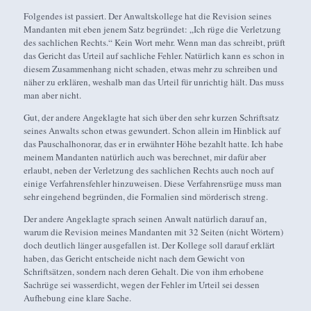
Folgendes ist passiert. Der Anwaltskollege hat die Revision seines
Mandanten mit eben jenem Satz begründet: „Ich rüge die Verletzung
des sachlichen Rechts.“ Kein Wort mehr. Wenn man das schreibt, prüft
das Gericht das Urteil auf sachliche Fehler. Natürlich kann es schon in
diesem Zusammenhang nicht schaden, etwas mehr zu schreiben und
näher zu erklären, weshalb man das Urteil für unrichtig hält. Das muss
man aber nicht.
Gut, der andere Angeklagte hat sich über den sehr kurzen Schriftsatz
seines Anwalts schon etwas gewundert. Schon allein im Hinblick auf
das Pauschalhonorar, das er in erwähnter Höhe bezahlt hatte. Ich habe
meinem Mandanten natürlich auch was berechnet, mir dafür aber
erlaubt, neben der Verletzung des sachlichen Rechts auch noch auf
einige Verfahrensfehler hinzuweisen. Diese Verfahrensrüge muss man
sehr eingehend begründen, die Formalien sind mörderisch streng.
Der andere Angeklagte sprach seinen Anwalt natürlich darauf an,
warum die Revision meines Mandanten mit 32 Seiten (nicht Wörtern)
doch deutlich länger ausgefallen ist. Der Kollege soll darauf erklärt
haben, das Gericht entscheide nicht nach dem Gewicht von
Schriftsätzen, sondern nach deren Gehalt. Die von ihm erhobene
Sachrüge sei wasserdicht, wegen der Fehler im Urteil sei dessen
Aufhebung eine klare Sache.