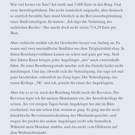
Wie viel kostet ein Satz? Ich werfe mal 5.000 Euro in den Ring. Und
zwar Anwaltsgebühren. Der nicht sonderlich originelle, aber dennoch
so stattlich bezahlte Satz stand kürzlich in der Revisionsbegründung
eines Strafverteidigers. Er lautete: „Ich rüge die Verletzung des
sachlichen Rechts.“ Das macht doch recht stolze 714,29 Euro pro
Wort.
Aber vielleicht erzähle ich die Geschichte besser von Anfang an. Es
waren mal zwei mutmaßliche Straftäter aus dem Tätigkeitsfeld ebay. In
ihrem Berufungsverfahren kamen sie schon mal ganz gut weg. Statt
drei Jahren Knast kriegte jeder Angeklagte „nur“ noch zweieinhalb
Jahre. Zu einer Bewährungsstrafe mochte sich das Gericht leider nicht
durchringen. Und das, obwohl sich die Verteidigung, das sage ich mal
ganz bescheiden, ordentlich ins Zeug legte. Die Verteidigung, das
waren Kollege „5K“ und ich, jeweils für einen der Angeklagten.
Aber wie es so ist, nach der Berufung bleibt noch die Revision. Die
Revision legte ich für meinen Mandanten ein, der Anwaltskollege für
seinen. Als vor einigen Tagen beide Angeklagte bei mir im Büro
erschienen, war mir schon klar, worum es ging. Es ging um die noch
druckfrische Revisionsentscheidung des Oberlandesgerichts, und
wegen der guckte der andere Angeklagte nicht sehr freundlich.
Während mein Mandant strahlte, und das nicht vom Glühwein auf
dem Weihnachtsmarkt.