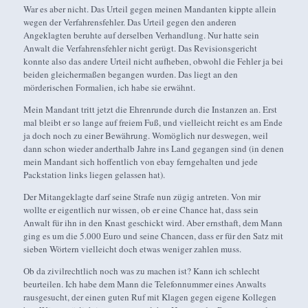
War es aber nicht. Das Urteil gegen meinen Mandanten kippte allein
wegen der Verfahrensfehler. Das Urteil gegen den anderen
Angeklagten beruhte auf derselben Verhandlung. Nur hatte sein
Anwalt die Verfahrensfehler nicht gerügt. Das Revisionsgericht
konnte also das andere Urteil nicht aufheben, obwohl die Fehler ja bei
beiden gleichermaßen begangen wurden. Das liegt an den
mörderischen Formalien, ich habe sie erwähnt.
Mein Mandant tritt jetzt die Ehrenrunde durch die Instanzen an. Erst
mal bleibt er so lange auf freiem Fuß, und vielleicht reicht es am Ende
ja doch noch zu einer Bewährung. Womöglich nur deswegen, weil
dann schon wieder anderthalb Jahre ins Land gegangen sind (in denen
mein Mandant sich hoffentlich von ebay ferngehalten und jede
Packstation links liegen gelassen hat).
Der Mitangeklagte darf seine Strafe nun zügig antreten. Von mir
wollte er eigentlich nur wissen, ob er eine Chance hat, dass sein
Anwalt für ihn in den Knast geschickt wird. Aber ernsthaft, dem Mann
ging es um die 5.000 Euro und seine Chancen, dass er für den Satz mit
sieben Wörtern vielleicht doch etwas weniger zahlen muss.
Ob da zivilrechtlich noch was zu machen ist? Kann ich schlecht
beurteilen. Ich habe dem Mann die Telefonnummer eines Anwalts
rausgesucht, der einen guten Ruf mit Klagen gegen eigene Kollegen