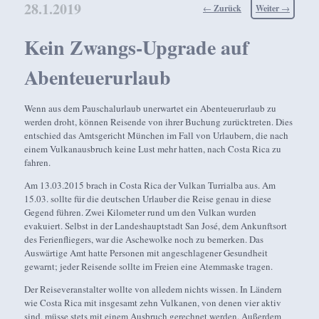
28.1.2019
Beitragsnavigation
←
Zurück
Weiter
→
Kein Zwangs-Upgrade auf
Abenteuerurlaub
Wenn aus dem Pauschalurlaub unerwartet ein Abenteuerurlaub zu
werden droht, können Reisende von ihrer Buchung zurücktreten. Dies
entschied das Amtsgericht München im Fall von Urlaubern, die nach
einem Vulkanausbruch keine Lust mehr hatten, nach Costa Rica zu
fahren.
Am 13.03.2015 brach in Costa Rica der Vulkan Turrialba aus. Am
15.03. sollte für die deutschen Urlauber die Reise genau in diese
Gegend führen. Zwei Kilometer rund um den Vulkan wurden
evakuiert. Selbst in der Landeshauptstadt San José, dem Ankunftsort
des Ferienfliegers, war die Aschewolke noch zu bemerken. Das
Auswärtige Amt hatte Personen mit angeschlagener Gesundheit
gewarnt; jeder Reisende sollte im Freien eine Atemmaske tragen.
Der Reiseveranstalter wollte von alledem nichts wissen. In Ländern
wie Costa Rica mit insgesamt zehn Vulkanen, von denen vier aktiv
sind, müsse stets mit einem Ausbruch gerechnet werden. Außerdem