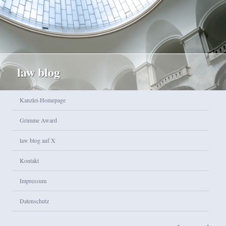
law blog
Hauptmenü
Kanzlei-Homepage
Zum Inhalt wechseln
Zum sekundären Inhalt wechseln
Grimme Award
law blog auf X
Kontakt
Impressum
Datenschutz