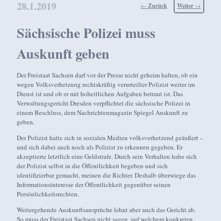
28.1.2019
Beitragsnavigation
←
Zurück
Weiter
→
Sächsische Polizei muss
Auskunft geben
Der Freistaat Sachsen darf vor der Presse nicht geheim halten, ob ein
wegen Volksverhetzung rechtskräftig verurteilter Polizist weiter im
Dienst ist und ob er mit hoheitlichen Aufgaben betraut ist. Das
Verwaltungsgericht Dresden verpflichtet die sächsische Polizei in
einem Beschluss, dem Nachrichtenmagazin Spiegel Auskunft zu
geben.
Der Polizist hatte sich in sozialen Medien volksverhetzend geäußert –
und sich dabei auch noch als Polizist zu erkennen gegeben. Er
akzeptierte letztlich eine Geldstrafe. Durch sein Verhalten habe sich
der Polizist selbst in die Öffentlichkeit begeben und sich
identifizierbar gemacht, meinen die Richter. Deshalb überwiege das
Informationsinteresse der Öffentlichkeit gegenüber seinen
Persönlichkeitsrechten.
Weitergehende Auskunftsansprüche lehnt aber auch das Gericht ab.
So muss der Freistaat Sachsen nicht sagen, auf welchem konkreten