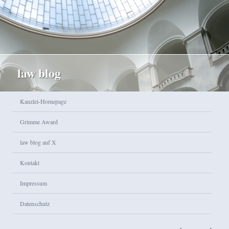
law blog
Hauptmenü
Kanzlei-Homepage
Zum Inhalt wechseln
Zum sekundären Inhalt wechseln
Grimme Award
law blog auf X
Kontakt
Impressum
Datenschutz