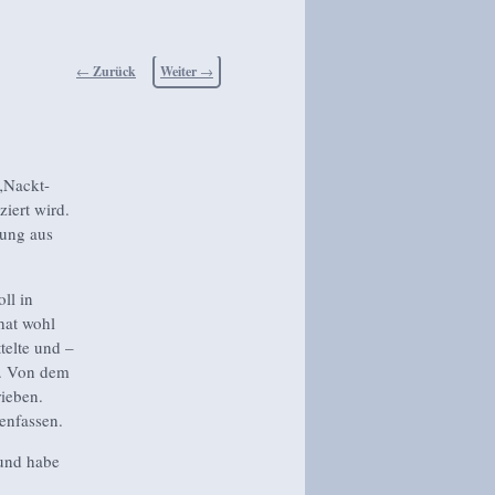
Beitragsnavigation
←
Zurück
Weiter
→
 „Nackt-
ziert wird.
dung aus
ll in
hat wohl
telte und –
t. Von dem
ieben.
enfassen.
 und habe