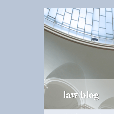
law blog
Hauptmenü