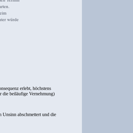
arten.
beim
hter würde