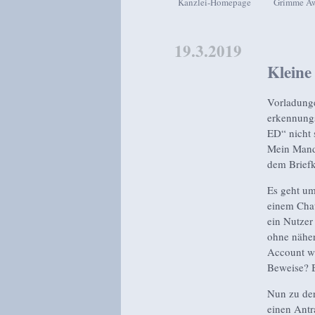
Kanzlei-Homepage
Grimme A
Zum Inhalt wechseln
Zum sekundären Inhalt wech
19.3.2019
Kleine
Vorladung
erkennungs
ED“ nicht s
Mein Manda
dem Briefk
Es geht um
einem Chat
ein Nutzer
ohne näher
Account wi
Beweise? B
Nun zu der
einen Antr