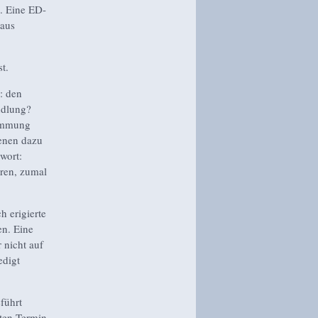
. Eine ED-
haus
st.
: den
ndlung?
timmung
fenen dazu
hwort:
ren, zumal
h erigierte
en. Eine
 nicht auf
edigt
führt
mten Termin