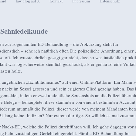
ward
law blog auf X
Kontakt
Impressum
Datenschutz
seln
 Schniedelkunde
en zur sogenannten ED-Behandlung – die Abkürzung steht für
dienstlich – sehe ich natürlich öfter. Die polizeiliche Anordnung einer
o oft. Ich wusste ehrlich gesagt gar nicht, dass so was tatsächlich prakti
nt war logischerweise ziemlich geschockt, als er genau so eine Vorla
asten holte.
 angeblichen „Exhibitionismus“ auf einer Online-Plattform. Ein Mann so
 nackt im Sessel gesessen und sein erigiertes Glied gezeigt haben. Das 
 gemeldet, indem er zwei undeutliche Screenshots an die Polizei übermit
e Belege – behauptete, diese stammten von einem bestimmten Accoun
ederum mutmaßt die Polizei, dieser werde von meinem Mandanten betr
islang keine. Indizien? Nur extrem dürftige. So will ich es mal zusamm
 Nackt-ED, welche die Polizei durchführen will. Ich gehe dagegen vor
ag beim zuständigen Gericht eingereicht. Für die ED-Behandlung im