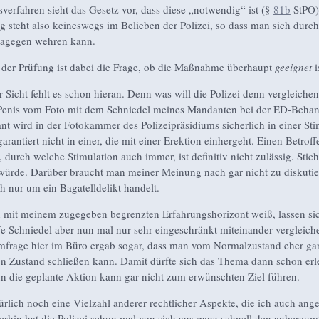
sverfahren sieht das Gesetz vor, dass diese „notwendig“ ist (§
81b
StPO)
 steht also keineswegs im Belieben der Polizei, so dass man sich durc
 dagegen wehren kann.
e der Prüfung ist dabei die Frage, ob die Maßnahme überhaupt
geeignet
i
 Sicht fehlt es schon hieran. Denn was will die Polizei denn vergleichen
 Penis vom Foto mit dem Schniedel meines Mandanten bei der ED-Beha
t wird in der Fotokammer des Polizeipräsidiums sicherlich in einer S
garantiert nicht in einer, die mit einer Erektion einhergeht. Einen Betrof
 durch welche Stimulation auch immer, ist definitiv nicht zulässig. Stic
rde. Darüber braucht man meiner Meinung nach gar nicht zu diskutie
ch nur um ein Bagatelldelikt handelt.
h mit meinem zugegeben begrenzten Erfahrungshorizont weiß, lassen sic
fe Schniedel aber nun mal nur sehr eingeschränkt miteinander vergleich
frage hier im Büro ergab sogar, dass man vom Normalzustand eher gar
n Zustand schließen kann. Damit dürfte sich das Thema dann schon erl
n die geplante Aktion kann gar nicht zum erwünschten Ziel führen.
türlich noch eine Vielzahl anderer rechtlicher Aspekte, die ich auch ange
rhin hat die Polizei schon mal von sich aus ganz schnell den anberau