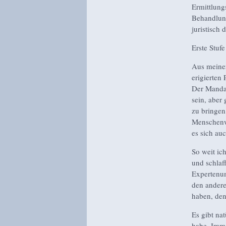
Ermittlung
Behandlung
juristisch
Erste Stuf
Aus meiner
erigierten
Der Mandan
sein, aber 
zu bringen,
Menschenwü
es sich au
So weit ic
und schlaf
Expertenum
den andere
haben, den
Es gibt na
habe. Imme